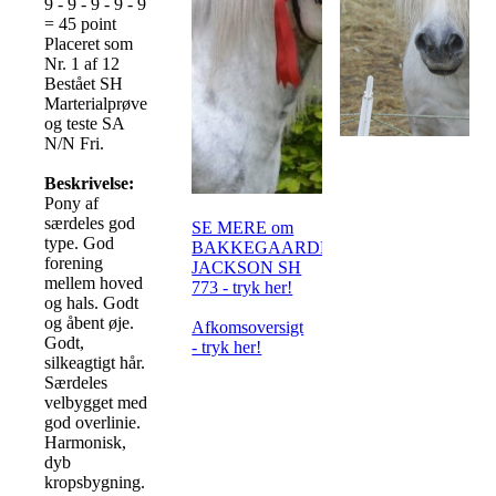
9 - 9 - 9 - 9 - 9
= 45 point
Placeret som
Nr. 1 af 12
Bestået SH
Marterialprøve
og teste SA
N/N Fri.
Beskrivelse:
Pony af
særdeles god
SE MERE om
type. God
BAKKEGAARDENS
forening
JACKSON SH
mellem hoved
773 - tryk her!
og hals. Godt
og åbent øje.
Afkomsoversigt
Godt,
- tryk her!
silkeagtigt hår.
Særdeles
velbygget med
god overlinie.
Harmonisk,
dyb
kropsbygning.