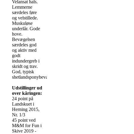
Velansat hals.
Lemmerne
særdeles føre
og velstillede.
Muskuløse
underlår. Gode
hove.
Bevægelsen
særdeles god
og aktiv med
godt
indundergreb i
skridt og trav.
God, typisk
shetlandsponybevægelse.
Udstillinger ud
over kåringen:
24 point på
Landskuet i
Herning 2015,
Nr. 1/3
45 point ved
M&M for Fun i
Skive 2019 -