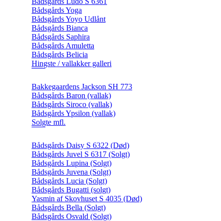
Bådsgårds Ludo S 6361
Bådsgårds Yoga
Bådsgårds Yoyo Udlånt
Bådsgårds Bianca
Bådsgårds Saphira
Bådsgårds Amuletta
Bådsgårds Belicia
Hingste / vallakker galleri
Bakkegaardens Jackson SH 773
Bådsgårds Baron (vallak)
Bådsgårds Siroco (vallak)
Bådsgårds Ypsilon (vallak)
Solgte mfl.
Bådsgårds Daisy S 6322 (Død)
Bådsgårds Juvel S 6317 (Solgt)
Bådsgårds Lupina (Solgt)
Bådsgårds Juvena (Solgt)
Bådsgårds Lucia (Solgt)
Bådsgårds Bugatti (solgt)
Yasmin af Skovhuset S 4035 (Død)
Bådsgårds Bella (Solgt)
Bådsgårds Osvald (Solgt)