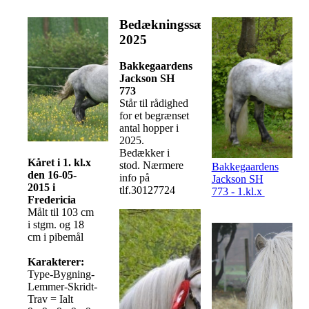
Bedækningssæson
2025
Bakkegaardens
Jackson
SH
773
Står til rådighed
for et begrænset
antal hopper i
2025.
Bedækker i
Kåret i 1. kl.x
stod. Nærmere
Bakkegaardens
den 16-05-
info på
Jackson SH
2015 i
tlf.30127724
773 - 1.kl.x
Fredericia
Målt til 103 cm
i stgm. og 18
cm i pibemål
Karakterer:
Type-Bygning-
Lemmer-Skridt-
Trav = Ialt