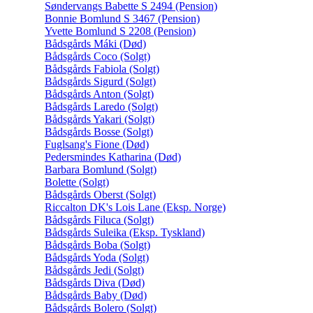
Søndervangs Babette S 2494 (Pension)
Bonnie Bomlund S 3467 (Pension)
Yvette Bomlund S 2208 (Pension)
Bådsgårds Máki (Død)
Bådsgårds Coco (Solgt)
Bådsgårds Fabiola (Solgt)
Bådsgårds Sigurd (Solgt)
Bådsgårds Anton (Solgt)
Bådsgårds Laredo (Solgt)
Bådsgårds Yakari (Solgt)
Bådsgårds Bosse (Solgt)
Fuglsang's Fione (Død)
Pedersmindes Katharina (Død)
Barbara Bomlund (Solgt)
Bolette (Solgt)
Bådsgårds Oberst (Solgt)
Riccalton DK's Lois Lane (Eksp. Norge)
Bådsgårds Filuca (Solgt)
Bådsgårds Suleika (Eksp. Tyskland)
Bådsgårds Boba (Solgt)
Bådsgårds Yoda (Solgt)
Bådsgårds Jedi (Solgt)
Bådsgårds Diva (Død)
Bådsgårds Baby (Død)
Bådsgårds Bolero (Solgt)