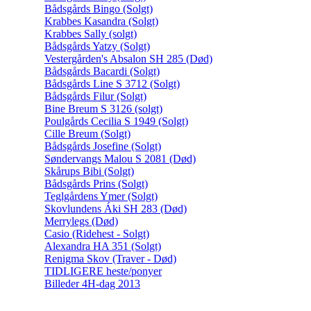
Bådsgårds Bingo (Solgt)
Krabbes Kasandra (Solgt)
Krabbes Sally (solgt)
Bådsgårds Yatzy (Solgt)
Vestergården's Absalon SH 285 (Død)
Bådsgårds Bacardi (Solgt)
Bådsgårds Line S 3712 (Solgt)
Bådsgårds Filur (Solgt)
Bine Breum S 3126 (solgt)
Poulgårds Cecilia S 1949 (Solgt)
Cille Breum (Solgt)
Bådsgårds Josefine (Solgt)
Søndervangs Malou S 2081 (Død)
Skårups Bibi (Solgt)
Bådsgårds Prins (Solgt)
Teglgårdens Ymer (Solgt)
Skovlundens Áki SH 283 (Død)
Merrylegs (Død)
Casio (Ridehest - Solgt)
Alexandra HA 351 (Solgt)
Renigma Skov (Traver - Død)
TIDLIGERE heste/ponyer
Billeder 4H-dag 2013