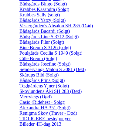
Bådsgårds Bingo (Solgt)
Krabbes Kasandra (Solgt)
Krabbes Sally (solgt)
Bådsgårds Yatzy (Solgt)
Vestergården's Absalon SH 285 (Død)
Bådsgårds Bacardi (Solgt)
Bådsgårds Line S 3712 (Solgt)
Bådsgårds Filur (Solgt)
Bine Breum S 3126 (solgt)
Poulgårds Cecilia S 1949 (Solgt)
Cille Breum (Solgt)
Bådsgårds Josefine (Solgt)
Søndervangs Malou S 2081 (Død)
Skårups Bibi (Solgt)
Bådsgårds Prins (Solgt)
Teglgårdens Ymer (Solgt)
Skovlundens Áki SH 283 (Død)
Merrylegs (Død)
Casio (Ridehest - Solgt)
Alexandra HA 351 (Solgt)
Renigma Skov (Traver - Død)
TIDLIGERE heste/ponyer
Billeder 4H-dag 2013