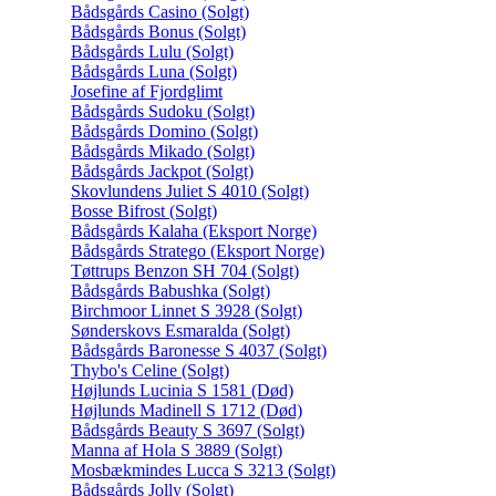
Bådsgårds Casino (Solgt)
Bådsgårds Bonus (Solgt)
Bådsgårds Lulu (Solgt)
Bådsgårds Luna (Solgt)
Josefine af Fjordglimt
Bådsgårds Sudoku (Solgt)
Bådsgårds Domino (Solgt)
Bådsgårds Mikado (Solgt)
Bådsgårds Jackpot (Solgt)
Skovlundens Juliet S 4010 (Solgt)
Bosse Bifrost (Solgt)
Bådsgårds Kalaha (Eksport Norge)
Bådsgårds Stratego (Eksport Norge)
Tøttrups Benzon SH 704 (Solgt)
Bådsgårds Babushka (Solgt)
Birchmoor Linnet S 3928 (Solgt)
Sønderskovs Esmaralda (Solgt)
Bådsgårds Baronesse S 4037 (Solgt)
Thybo's Celine (Solgt)
Højlunds Lucinia S 1581 (Død)
Højlunds Madinell S 1712 (Død)
Bådsgårds Beauty S 3697 (Solgt)
Manna af Hola S 3889 (Solgt)
Mosbækmindes Lucca S 3213 (Solgt)
Bådsgårds Jolly (Solgt)