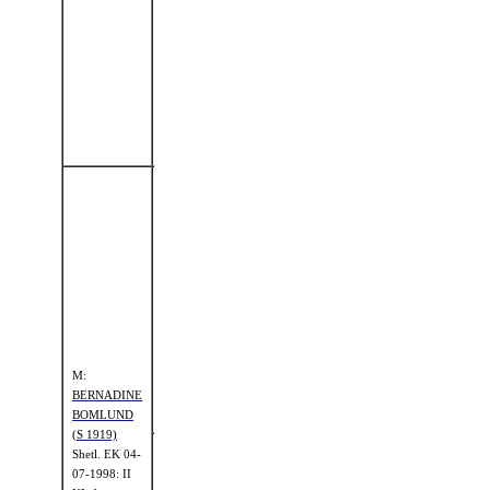
DRAKELAW
(S 1168)
Shetl.
EK 05-
FMM:
GI GI
08-1988: II
OF
KL A
DRAKELAW
(9142)
MFF:
SLIM
OF
MF:
SHERGOLD
KIRKBRIDE
(2059 SSB)
NATAL (SH
96)
Shetl. EK 01-
MFM:
01-1977: II
LAKELAND
KL A
M:
JASMINE
BERNADINE
(7666 SSB)
BOMLUND
(S 1919)
Shetl.
EK 04-
MMF:
NO
07-1998: II