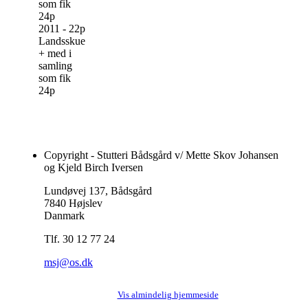
som fik
24p
2011 - 22p
Landsskue
+ med i
samling
som fik
24p
Copyright - Stutteri Bådsgård v/ Mette Skov Johansen
og Kjeld Birch Iversen
Lundøvej 137, Bådsgård
7840 Højslev
Danmark
Tlf. 30 12 77 24
msj@os.dk
Vis almindelig hjemmeside