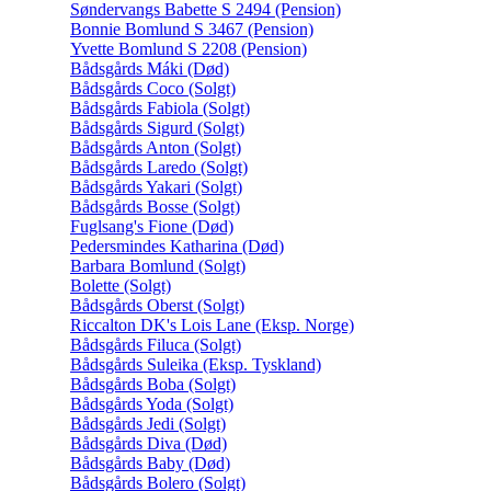
Søndervangs Babette S 2494 (Pension)
Bonnie Bomlund S 3467 (Pension)
Yvette Bomlund S 2208 (Pension)
Bådsgårds Máki (Død)
Bådsgårds Coco (Solgt)
Bådsgårds Fabiola (Solgt)
Bådsgårds Sigurd (Solgt)
Bådsgårds Anton (Solgt)
Bådsgårds Laredo (Solgt)
Bådsgårds Yakari (Solgt)
Bådsgårds Bosse (Solgt)
Fuglsang's Fione (Død)
Pedersmindes Katharina (Død)
Barbara Bomlund (Solgt)
Bolette (Solgt)
Bådsgårds Oberst (Solgt)
Riccalton DK's Lois Lane (Eksp. Norge)
Bådsgårds Filuca (Solgt)
Bådsgårds Suleika (Eksp. Tyskland)
Bådsgårds Boba (Solgt)
Bådsgårds Yoda (Solgt)
Bådsgårds Jedi (Solgt)
Bådsgårds Diva (Død)
Bådsgårds Baby (Død)
Bådsgårds Bolero (Solgt)