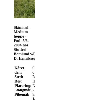
Skimmel -
Medium
hoppe -
Født 5/6-
2004 hos
Stutteri
Bomlund v/Dorthe
D. Henriksen
Kåret
05-08-
Beskrivelse:
Udtryksfuld
Type:
9
den:
07
pony af særdeles god
Bygning:
8
Sted:
Randers
type. Kønt hoved og
Lemmer:
9
Res:
II KL A
godt øje. God
Skridt:
6
Placering:
Nr. 4 af
kropsbygning med god
Trav:
7
Stangmål:
7
overlinie. Lidt lavt ansat
Total:
39
Pibemål:
93
hale. Lemmerne særdeles
14.5
føre, god længde på
underarm. Bevægelsen
kort, vid og stiv bagtil i