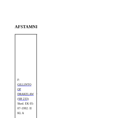
skridt. Bevægelsen i trav
er bedre, men lidt vid og
kort bagtil. Mere
skulderaktion ønskes.
AFSTAMNING
FFF:
HOSE
VANESTO
(3095 SSB)
FF:
MINTO
OF
DRAKELAW
FFM:
BLUE
(3400 SSB)
MINK OF
F:
DRAKELAW
GILLINTO
(11174 SSB)
OF
DRAKELAW
(SH 233)
FMF:
Shetl.
EK 05-
SOUTHLEY
07-1992: II
FM:
TERN (2923
KL A
GINETTE OF
SSB)