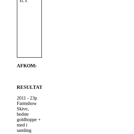
THANK
KL A
MM:
YOU V.D.
BERNADINE
VENNEN
V.D.
(S.287)
BEVERKOOG
(S 601)
Shetl. EK 01-
MMM:
01-1975: I KL
NETTY B.
(V 5809 NL)
AFKOM:
RESULTATER
2011 - 23p
Farmshow
Skive,
bedste
goldhoppe +
med i
samling