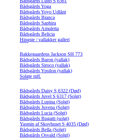
Bådsgårds Ludo S 6361
Bådsgårds Yoga
Bådsgårds Yoyo Udlånt
Bådsgårds Bianca
Bådsgårds Saphira
Bådsgårds Amuletta
Bådsgårds Belicia
Hingste / vallakker galleri
Bakkegaardens Jackson SH 773
Bådsgårds Baron (vallak)
Bådsgårds Siroco (vallak)
Bådsgårds Ypsilon (vallak)
Solgte mfl.
Bådsgårds Daisy S 6322 (Død)
Bådsgårds Juvel S 6317 (Solgt)
Bådsgårds Lupina (Solgt)
Bådsgårds Juvena (Solgt)
Bådsgårds Lucia (Solgt)
Bådsgårds Bugatti (solgt)
Yasmin af Skovhuset S 4035 (Død)
Bådsgårds Bella (Solgt)
Bådsgårds Osvald (Solgt)