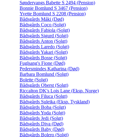
Søndervangs Babette S 2494 (Pension)
Bonnie Bomlund S 3467 (Pension)
Yvette Bomlund S 2208 (Pension)
Bådsgårds Máki (Død)
Bådsgårds Coco (Solgt)
Bådsgårds Fabiola (Solgt)
Bådsgårds Sigurd (Solgt)
Bådsgårds Anton (Solgt)
Bådsgårds Laredo (Solgt)
Bådsgårds Yakari (Solgt)
Bådsgårds Bosse (Solgt)
Fuglsang's Fione (Død)
Pedersmindes Katharina (Død)
Barbara Bomlund (Solgt)
Bolette (Solgt)
Bådsgårds Oberst (Solgt)
Riccalton DK's Lois Lane (Eksp. Norge)
Bådsgårds Filuca (Solgt)
Bådsgårds Suleika (Eksp. Tyskland)
Bådsgårds Boba (Solgt)
Bådsgårds Yoda (Solgt)
Bådsgårds Jedi (Solgt)
Bådsgårds Diva (Død)
Bådsgårds Baby (Død)
Bådsgårds Bolero (Solgt)