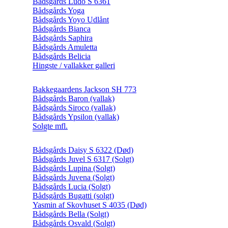
Bådsgårds Ludo S 6361
Bådsgårds Yoga
Bådsgårds Yoyo Udlånt
Bådsgårds Bianca
Bådsgårds Saphira
Bådsgårds Amuletta
Bådsgårds Belicia
Hingste / vallakker galleri
Bakkegaardens Jackson SH 773
Bådsgårds Baron (vallak)
Bådsgårds Siroco (vallak)
Bådsgårds Ypsilon (vallak)
Solgte mfl.
Bådsgårds Daisy S 6322 (Død)
Bådsgårds Juvel S 6317 (Solgt)
Bådsgårds Lupina (Solgt)
Bådsgårds Juvena (Solgt)
Bådsgårds Lucia (Solgt)
Bådsgårds Bugatti (solgt)
Yasmin af Skovhuset S 4035 (Død)
Bådsgårds Bella (Solgt)
Bådsgårds Osvald (Solgt)