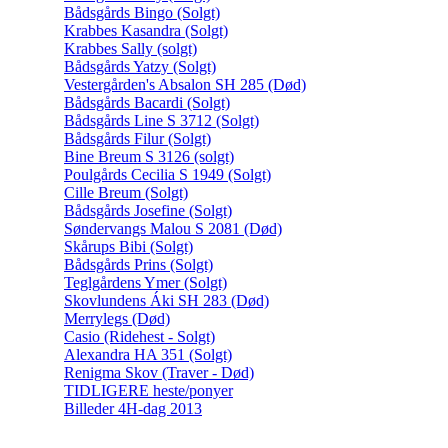
Bådsgårds Bingo (Solgt)
Krabbes Kasandra (Solgt)
Krabbes Sally (solgt)
Bådsgårds Yatzy (Solgt)
Vestergården's Absalon SH 285 (Død)
Bådsgårds Bacardi (Solgt)
Bådsgårds Line S 3712 (Solgt)
Bådsgårds Filur (Solgt)
Bine Breum S 3126 (solgt)
Poulgårds Cecilia S 1949 (Solgt)
Cille Breum (Solgt)
Bådsgårds Josefine (Solgt)
Søndervangs Malou S 2081 (Død)
Skårups Bibi (Solgt)
Bådsgårds Prins (Solgt)
Teglgårdens Ymer (Solgt)
Skovlundens Áki SH 283 (Død)
Merrylegs (Død)
Casio (Ridehest - Solgt)
Alexandra HA 351 (Solgt)
Renigma Skov (Traver - Død)
TIDLIGERE heste/ponyer
Billeder 4H-dag 2013