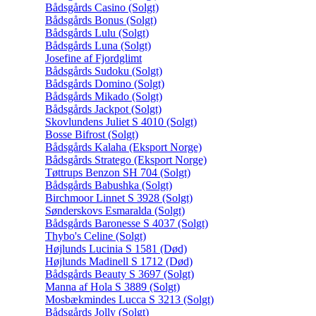
Bådsgårds Casino (Solgt)
Bådsgårds Bonus (Solgt)
Bådsgårds Lulu (Solgt)
Bådsgårds Luna (Solgt)
Josefine af Fjordglimt
Bådsgårds Sudoku (Solgt)
Bådsgårds Domino (Solgt)
Bådsgårds Mikado (Solgt)
Bådsgårds Jackpot (Solgt)
Skovlundens Juliet S 4010 (Solgt)
Bosse Bifrost (Solgt)
Bådsgårds Kalaha (Eksport Norge)
Bådsgårds Stratego (Eksport Norge)
Tøttrups Benzon SH 704 (Solgt)
Bådsgårds Babushka (Solgt)
Birchmoor Linnet S 3928 (Solgt)
Sønderskovs Esmaralda (Solgt)
Bådsgårds Baronesse S 4037 (Solgt)
Thybo's Celine (Solgt)
Højlunds Lucinia S 1581 (Død)
Højlunds Madinell S 1712 (Død)
Bådsgårds Beauty S 3697 (Solgt)
Manna af Hola S 3889 (Solgt)
Mosbækmindes Lucca S 3213 (Solgt)
Bådsgårds Jolly (Solgt)