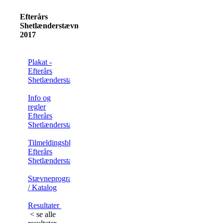
Efterårs
Shetlænderstævne
2017
Plakat -
Efterårs
Shetlænderstævne
Info og
regler
Efterårs
Shetlænderstævne
Tilmeldingsblanket
Efterårs
Shetlænderstævne
Stævneprogram
/ Katalog
Resultater
< se alle