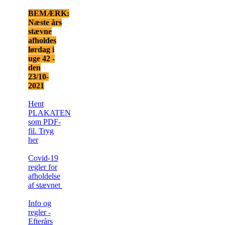
BEMÆRK:
Næste års
stævne
afholdes
lørdag i
uge 42 -
den
23/10-
2021
Hent
PLAKATEN
som PDF-
fil. Tryg
he
r
Covid-19
regler for
afholdelse
af stævnet
Info og
regler -
Efterårs