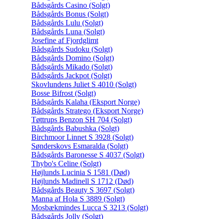
Bådsgårds Casino (Solgt)
Bådsgårds Bonus (Solgt)
Bådsgårds Lulu (Solgt)
Bådsgårds Luna (Solgt)
Josefine af Fjordglimt
Bådsgårds Sudoku (Solgt)
Bådsgårds Domino (Solgt)
Bådsgårds Mikado (Solgt)
Bådsgårds Jackpot (Solgt)
Skovlundens Juliet S 4010 (Solgt)
Bosse Bifrost (Solgt)
Bådsgårds Kalaha (Eksport Norge)
Bådsgårds Stratego (Eksport Norge)
Tøttrups Benzon SH 704 (Solgt)
Bådsgårds Babushka (Solgt)
Birchmoor Linnet S 3928 (Solgt)
Sønderskovs Esmaralda (Solgt)
Bådsgårds Baronesse S 4037 (Solgt)
Thybo's Celine (Solgt)
Højlunds Lucinia S 1581 (Død)
Højlunds Madinell S 1712 (Død)
Bådsgårds Beauty S 3697 (Solgt)
Manna af Hola S 3889 (Solgt)
Mosbækmindes Lucca S 3213 (Solgt)
Bådsgårds Jolly (Solgt)