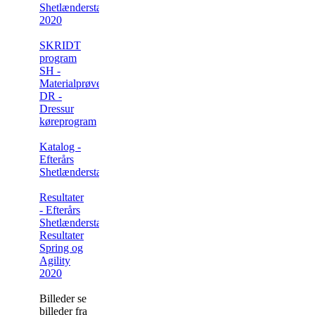
Shetlænderstævne
2020
SKRIDT
program
SH -
Materialprøveprogram
DR -
Dressur
køreprogram
Katalog -
Efterårs
Shetlænderstævne 2020
Resultater
- Efterårs
Shetlænderstævne 2020
Resultater
Spring og
Agility
2020
Billeder se
billeder fra