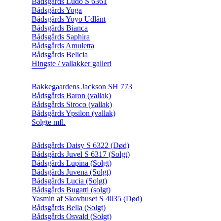
Bådsgårds Ludo S 6361
Bådsgårds Yoga
Bådsgårds Yoyo Udlånt
Bådsgårds Bianca
Bådsgårds Saphira
Bådsgårds Amuletta
Bådsgårds Belicia
Hingste / vallakker galleri
Bakkegaardens Jackson SH 773
Bådsgårds Baron (vallak)
Bådsgårds Siroco (vallak)
Bådsgårds Ypsilon (vallak)
Solgte mfl.
Bådsgårds Daisy S 6322 (Død)
Bådsgårds Juvel S 6317 (Solgt)
Bådsgårds Lupina (Solgt)
Bådsgårds Juvena (Solgt)
Bådsgårds Lucia (Solgt)
Bådsgårds Bugatti (solgt)
Yasmin af Skovhuset S 4035 (Død)
Bådsgårds Bella (Solgt)
Bådsgårds Osvald (Solgt)