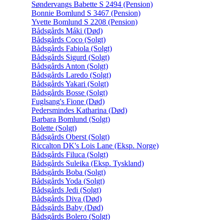
Søndervangs Babette S 2494 (Pension)
Bonnie Bomlund S 3467 (Pension)
Yvette Bomlund S 2208 (Pension)
Bådsgårds Máki (Død)
Bådsgårds Coco (Solgt)
Bådsgårds Fabiola (Solgt)
Bådsgårds Sigurd (Solgt)
Bådsgårds Anton (Solgt)
Bådsgårds Laredo (Solgt)
Bådsgårds Yakari (Solgt)
Bådsgårds Bosse (Solgt)
Fuglsang's Fione (Død)
Pedersmindes Katharina (Død)
Barbara Bomlund (Solgt)
Bolette (Solgt)
Bådsgårds Oberst (Solgt)
Riccalton DK's Lois Lane (Eksp. Norge)
Bådsgårds Filuca (Solgt)
Bådsgårds Suleika (Eksp. Tyskland)
Bådsgårds Boba (Solgt)
Bådsgårds Yoda (Solgt)
Bådsgårds Jedi (Solgt)
Bådsgårds Diva (Død)
Bådsgårds Baby (Død)
Bådsgårds Bolero (Solgt)