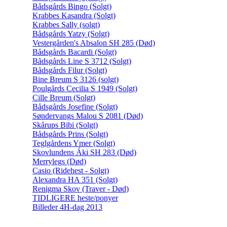
Bådsgårds Bingo (Solgt)
Krabbes Kasandra (Solgt)
Krabbes Sally (solgt)
Bådsgårds Yatzy (Solgt)
Vestergården's Absalon SH 285 (Død)
Bådsgårds Bacardi (Solgt)
Bådsgårds Line S 3712 (Solgt)
Bådsgårds Filur (Solgt)
Bine Breum S 3126 (solgt)
Poulgårds Cecilia S 1949 (Solgt)
Cille Breum (Solgt)
Bådsgårds Josefine (Solgt)
Søndervangs Malou S 2081 (Død)
Skårups Bibi (Solgt)
Bådsgårds Prins (Solgt)
Teglgårdens Ymer (Solgt)
Skovlundens Áki SH 283 (Død)
Merrylegs (Død)
Casio (Ridehest - Solgt)
Alexandra HA 351 (Solgt)
Renigma Skov (Traver - Død)
TIDLIGERE heste/ponyer
Billeder 4H-dag 2013