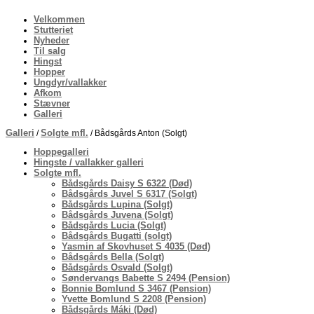
Velkommen
Stutteriet
Nyheder
Til salg
Hingst
Hopper
Ungdyr/vallakker
Afkom
Stævner
Galleri
Galleri
Solgte mfl.
/
/ Bådsgårds Anton (Solgt)
Hoppegalleri
Hingste / vallakker galleri
Solgte mfl.
Bådsgårds Daisy S 6322 (Død)
Bådsgårds Juvel S 6317 (Solgt)
Bådsgårds Lupina (Solgt)
Bådsgårds Juvena (Solgt)
Bådsgårds Lucia (Solgt)
Bådsgårds Bugatti (solgt)
Yasmin af Skovhuset S 4035 (Død)
Bådsgårds Bella (Solgt)
Bådsgårds Osvald (Solgt)
Søndervangs Babette S 2494 (Pension)
Bonnie Bomlund S 3467 (Pension)
Yvette Bomlund S 2208 (Pension)
Bådsgårds Máki (Død)