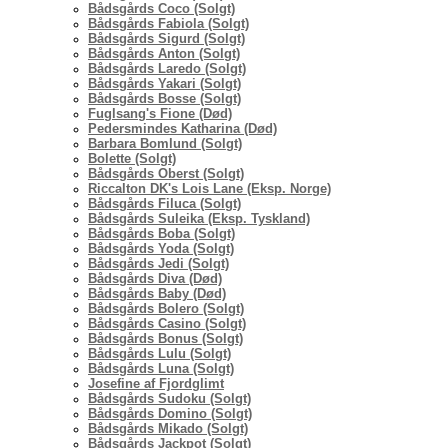
Bådsgårds Coco (Solgt)
Bådsgårds Fabiola (Solgt)
Bådsgårds Sigurd (Solgt)
Bådsgårds Anton (Solgt)
Bådsgårds Laredo (Solgt)
Bådsgårds Yakari (Solgt)
Bådsgårds Bosse (Solgt)
Fuglsang's Fione (Død)
Pedersmindes Katharina (Død)
Barbara Bomlund (Solgt)
Bolette (Solgt)
Bådsgårds Oberst (Solgt)
Riccalton DK's Lois Lane (Eksp. Norge)
Bådsgårds Filuca (Solgt)
Bådsgårds Suleika (Eksp. Tyskland)
Bådsgårds Boba (Solgt)
Bådsgårds Yoda (Solgt)
Bådsgårds Jedi (Solgt)
Bådsgårds Diva (Død)
Bådsgårds Baby (Død)
Bådsgårds Bolero (Solgt)
Bådsgårds Casino (Solgt)
Bådsgårds Bonus (Solgt)
Bådsgårds Lulu (Solgt)
Bådsgårds Luna (Solgt)
Josefine af Fjordglimt
Bådsgårds Sudoku (Solgt)
Bådsgårds Domino (Solgt)
Bådsgårds Mikado (Solgt)
Bådsgårds Jackpot (Solgt)