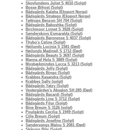
Skovlundens Juliet S 4010 (Solgt)
Bosse Bifrost (Solgt)
Bådsgårds Kalaha (Eksport Norge)
Bådsgårds Stratego (Eksport Norge)
Tøttrups Benzon SH 704 (Solgt)
Bådsgårds Babushka (Solgt)
Birchmoor Linnet S 3928 (Solgt)
Sønderskovs Esmaralda (Solgt)
Bådsgårds Baronesse S 4037 (Solgt)
Thybo's Celine (Solgt)
Højlunds Lucinia S 1581 (Død)
Højlunds Madinell S 1712 (Død)
Bådsgårds Beauty S 3697 (Solgt)
Manna af Hola S 3889 (Solgt)
Mosbækmindes Lucca S 3213 (Solgt)
Bådsgårds Jolly (Solgt)
Bådsgårds Bingo (Solgt)
Krabbes Kasandra (Solgt)
Krabbes Sally (solgt)
Bådsgårds Yatzy (Solgt)
Vestergården's Absalon SH 285 (Død)
Bådsgårds Bacardi (Solgt)
Bådsgårds Line S 3712 (Solgt)
Bådsgårds Filur (Solgt)
Bine Breum S 3126 (solgt)
Poulgårds Cecilia S 1949 (Solgt)
Cille Breum (Solgt)
Bådsgårds Josefine (Solgt)
Søndervangs Malou S 2081 (Død)
Skårups Bibi (Solgt)