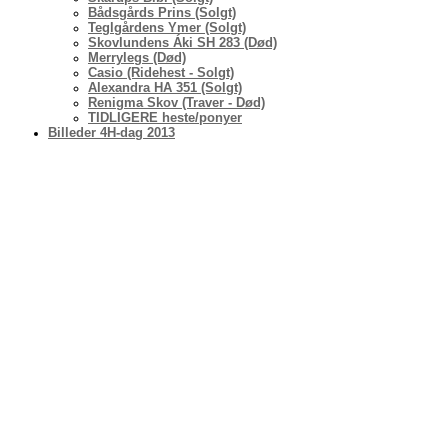
Bådsgårds Prins (Solgt)
Teglgårdens Ymer (Solgt)
Skovlundens Áki SH 283 (Død)
Merrylegs (Død)
Casio (Ridehest - Solgt)
Alexandra HA 351 (Solgt)
Renigma Skov (Traver - Død)
TIDLIGERE heste/ponyer
Billeder 4H-dag 2013