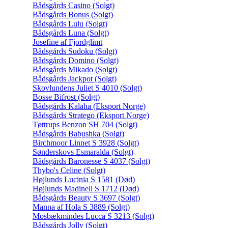
Bådsgårds Casino (Solgt)
Bådsgårds Bonus (Solgt)
Bådsgårds Lulu (Solgt)
Bådsgårds Luna (Solgt)
Josefine af Fjordglimt
Bådsgårds Sudoku (Solgt)
Bådsgårds Domino (Solgt)
Bådsgårds Mikado (Solgt)
Bådsgårds Jackpot (Solgt)
Skovlundens Juliet S 4010 (Solgt)
Bosse Bifrost (Solgt)
Bådsgårds Kalaha (Eksport Norge)
Bådsgårds Stratego (Eksport Norge)
Tøttrups Benzon SH 704 (Solgt)
Bådsgårds Babushka (Solgt)
Birchmoor Linnet S 3928 (Solgt)
Sønderskovs Esmaralda (Solgt)
Bådsgårds Baronesse S 4037 (Solgt)
Thybo's Celine (Solgt)
Højlunds Lucinia S 1581 (Død)
Højlunds Madinell S 1712 (Død)
Bådsgårds Beauty S 3697 (Solgt)
Manna af Hola S 3889 (Solgt)
Mosbækmindes Lucca S 3213 (Solgt)
Bådsgårds Jolly (Solgt)