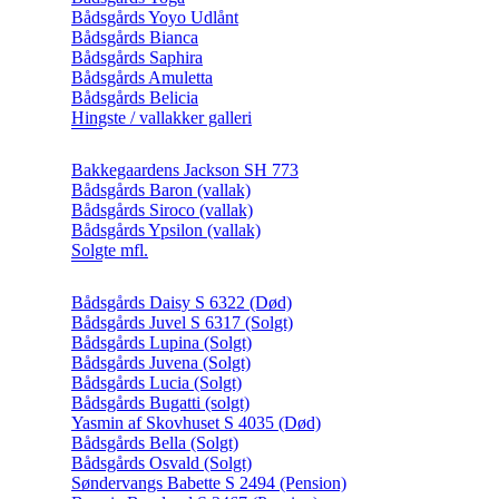
Bådsgårds Yoyo Udlånt
Bådsgårds Bianca
Bådsgårds Saphira
Bådsgårds Amuletta
Bådsgårds Belicia
Hingste / vallakker galleri
Bakkegaardens Jackson SH 773
Bådsgårds Baron (vallak)
Bådsgårds Siroco (vallak)
Bådsgårds Ypsilon (vallak)
Solgte mfl.
Bådsgårds Daisy S 6322 (Død)
Bådsgårds Juvel S 6317 (Solgt)
Bådsgårds Lupina (Solgt)
Bådsgårds Juvena (Solgt)
Bådsgårds Lucia (Solgt)
Bådsgårds Bugatti (solgt)
Yasmin af Skovhuset S 4035 (Død)
Bådsgårds Bella (Solgt)
Bådsgårds Osvald (Solgt)
Søndervangs Babette S 2494 (Pension)