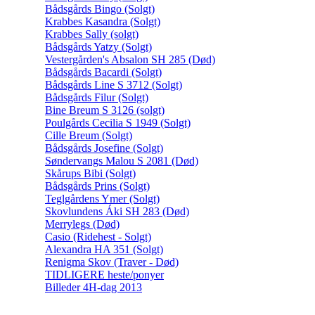
Bådsgårds Bingo (Solgt)
Krabbes Kasandra (Solgt)
Krabbes Sally (solgt)
Bådsgårds Yatzy (Solgt)
Vestergården's Absalon SH 285 (Død)
Bådsgårds Bacardi (Solgt)
Bådsgårds Line S 3712 (Solgt)
Bådsgårds Filur (Solgt)
Bine Breum S 3126 (solgt)
Poulgårds Cecilia S 1949 (Solgt)
Cille Breum (Solgt)
Bådsgårds Josefine (Solgt)
Søndervangs Malou S 2081 (Død)
Skårups Bibi (Solgt)
Bådsgårds Prins (Solgt)
Teglgårdens Ymer (Solgt)
Skovlundens Áki SH 283 (Død)
Merrylegs (Død)
Casio (Ridehest - Solgt)
Alexandra HA 351 (Solgt)
Renigma Skov (Traver - Død)
TIDLIGERE heste/ponyer
Billeder 4H-dag 2013