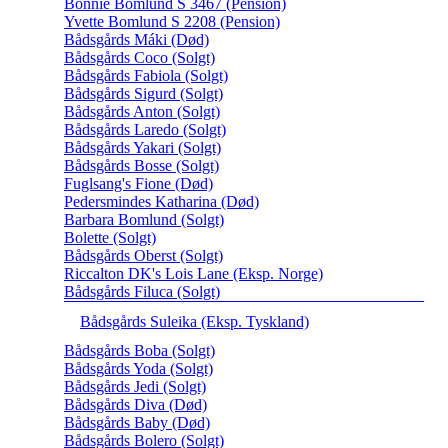
Bonnie Bomlund S 3467 (Pension)
Yvette Bomlund S 2208 (Pension)
Bådsgårds Máki (Død)
Bådsgårds Coco (Solgt)
Bådsgårds Fabiola (Solgt)
Bådsgårds Sigurd (Solgt)
Bådsgårds Anton (Solgt)
Bådsgårds Laredo (Solgt)
Bådsgårds Yakari (Solgt)
Bådsgårds Bosse (Solgt)
Fuglsang's Fione (Død)
Pedersmindes Katharina (Død)
Barbara Bomlund (Solgt)
Bolette (Solgt)
Bådsgårds Oberst (Solgt)
Riccalton DK's Lois Lane (Eksp. Norge)
Bådsgårds Filuca (Solgt)
Bådsgårds Suleika (Eksp. Tyskland)
Bådsgårds Boba (Solgt)
Bådsgårds Yoda (Solgt)
Bådsgårds Jedi (Solgt)
Bådsgårds Diva (Død)
Bådsgårds Baby (Død)
Bådsgårds Bolero (Solgt)