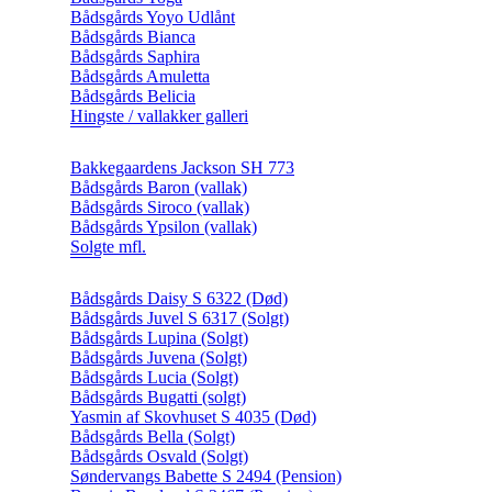
Bådsgårds Yoyo Udlånt
Bådsgårds Bianca
Bådsgårds Saphira
Bådsgårds Amuletta
Bådsgårds Belicia
Hingste / vallakker galleri
Bakkegaardens Jackson SH 773
Bådsgårds Baron (vallak)
Bådsgårds Siroco (vallak)
Bådsgårds Ypsilon (vallak)
Solgte mfl.
Bådsgårds Daisy S 6322 (Død)
Bådsgårds Juvel S 6317 (Solgt)
Bådsgårds Lupina (Solgt)
Bådsgårds Juvena (Solgt)
Bådsgårds Lucia (Solgt)
Bådsgårds Bugatti (solgt)
Yasmin af Skovhuset S 4035 (Død)
Bådsgårds Bella (Solgt)
Bådsgårds Osvald (Solgt)
Søndervangs Babette S 2494 (Pension)