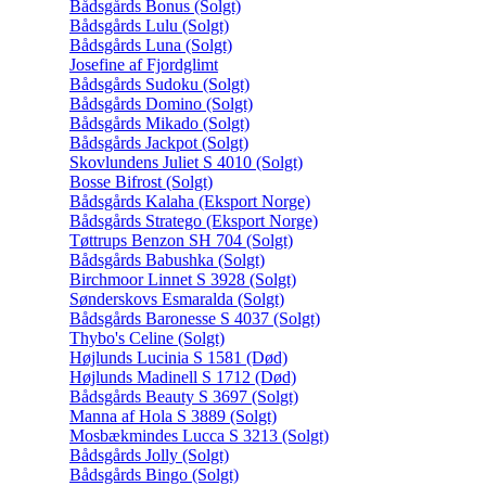
Bådsgårds Bonus (Solgt)
Bådsgårds Lulu (Solgt)
Bådsgårds Luna (Solgt)
Josefine af Fjordglimt
Bådsgårds Sudoku (Solgt)
Bådsgårds Domino (Solgt)
Bådsgårds Mikado (Solgt)
Bådsgårds Jackpot (Solgt)
Skovlundens Juliet S 4010 (Solgt)
Bosse Bifrost (Solgt)
Bådsgårds Kalaha (Eksport Norge)
Bådsgårds Stratego (Eksport Norge)
Tøttrups Benzon SH 704 (Solgt)
Bådsgårds Babushka (Solgt)
Birchmoor Linnet S 3928 (Solgt)
Sønderskovs Esmaralda (Solgt)
Bådsgårds Baronesse S 4037 (Solgt)
Thybo's Celine (Solgt)
Højlunds Lucinia S 1581 (Død)
Højlunds Madinell S 1712 (Død)
Bådsgårds Beauty S 3697 (Solgt)
Manna af Hola S 3889 (Solgt)
Mosbækmindes Lucca S 3213 (Solgt)
Bådsgårds Jolly (Solgt)
Bådsgårds Bingo (Solgt)