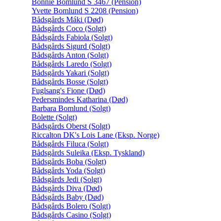
Bonnie Bomlund S 3467 (Pension)
Yvette Bomlund S 2208 (Pension)
Bådsgårds Máki (Død)
Bådsgårds Coco (Solgt)
Bådsgårds Fabiola (Solgt)
Bådsgårds Sigurd (Solgt)
Bådsgårds Anton (Solgt)
Bådsgårds Laredo (Solgt)
Bådsgårds Yakari (Solgt)
Bådsgårds Bosse (Solgt)
Fuglsang's Fione (Død)
Pedersmindes Katharina (Død)
Barbara Bomlund (Solgt)
Bolette (Solgt)
Bådsgårds Oberst (Solgt)
Riccalton DK's Lois Lane (Eksp. Norge)
Bådsgårds Filuca (Solgt)
Bådsgårds Suleika (Eksp. Tyskland)
Bådsgårds Boba (Solgt)
Bådsgårds Yoda (Solgt)
Bådsgårds Jedi (Solgt)
Bådsgårds Diva (Død)
Bådsgårds Baby (Død)
Bådsgårds Bolero (Solgt)
Bådsgårds Casino (Solgt)