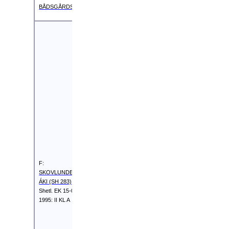
BÅDSGÅRDS JOSEFINE (208333SH0904226)
FFF:
HURTWOOD
RANNOCH
(SH 6)
Shetl.
EK 01-
01-1961: II
FF:
NAPOLEON
KL A
II (SH 113)
Shetl.
EK 01-01-
1978: I KL
FFM:
VERA
(S 350)
Shetl. EK 01-
01-1967: II
F:
KL B
SKOVLUNDENS
ÁKI (SH 283)
Shetl. EK 15-07-
FMF:
1995: II KL A
PINMOOR
MARKSMAN
(SH 161)