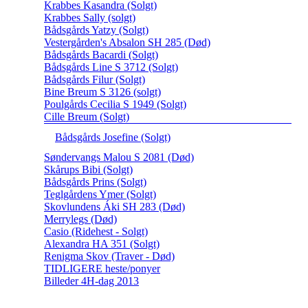
Krabbes Kasandra (Solgt)
Krabbes Sally (solgt)
Bådsgårds Yatzy (Solgt)
Vestergården's Absalon SH 285 (Død)
Bådsgårds Bacardi (Solgt)
Bådsgårds Line S 3712 (Solgt)
Bådsgårds Filur (Solgt)
Bine Breum S 3126 (solgt)
Poulgårds Cecilia S 1949 (Solgt)
Cille Breum (Solgt)
Bådsgårds Josefine (Solgt)
Søndervangs Malou S 2081 (Død)
Skårups Bibi (Solgt)
Bådsgårds Prins (Solgt)
Teglgårdens Ymer (Solgt)
Skovlundens Áki SH 283 (Død)
Merrylegs (Død)
Casio (Ridehest - Solgt)
Alexandra HA 351 (Solgt)
Renigma Skov (Traver - Død)
TIDLIGERE heste/ponyer
Billeder 4H-dag 2013