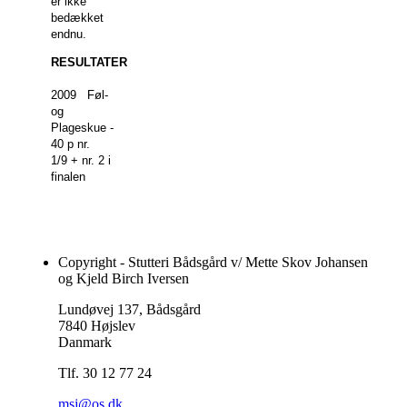
er ikke
bedækket
endnu.
RESULTATER
2009 Føl-
og
Plageskue -
40 p nr.
1/9 + nr. 2 i
finalen
Copyright - Stutteri Bådsgård v/ Mette Skov Johansen
og Kjeld Birch Iversen
Lundøvej 137, Bådsgård
7840 Højslev
Danmark
Tlf. 30 12 77 24
msj@os.dk