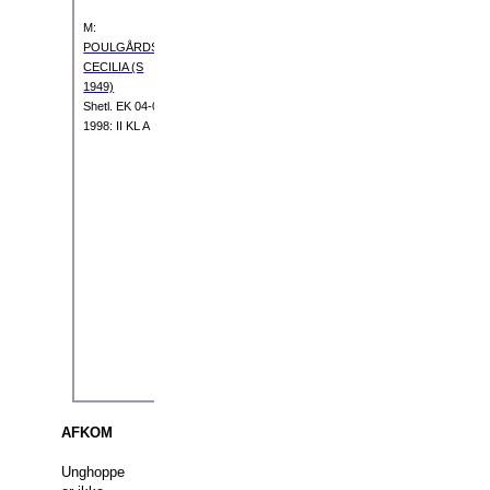
Shetl. EK 01-
M:
01-1979: II
POULGÅRDS
KL B
CECILIA (S
1949)
Shetl.
EK 04-07-
MMF:
1998: II KL A
NAPOLEON I
(SH 83)
Shetl.
EK 01-
01-1974: II
MM:
HØJBOS
KL A
CARINA (S 928)
Shetl.
EK 01-01-
1982: II KL A
MMM:
ANNISETTE
(S 705)
Shetl. EK 01-
01-1976: I KL
AFKOM
Unghoppe