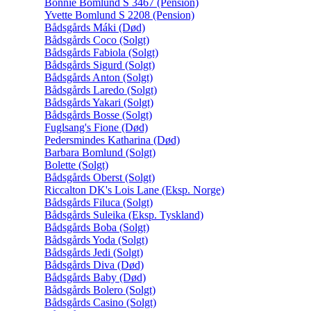
Bonnie Bomlund S 3467 (Pension)
Yvette Bomlund S 2208 (Pension)
Bådsgårds Máki (Død)
Bådsgårds Coco (Solgt)
Bådsgårds Fabiola (Solgt)
Bådsgårds Sigurd (Solgt)
Bådsgårds Anton (Solgt)
Bådsgårds Laredo (Solgt)
Bådsgårds Yakari (Solgt)
Bådsgårds Bosse (Solgt)
Fuglsang's Fione (Død)
Pedersmindes Katharina (Død)
Barbara Bomlund (Solgt)
Bolette (Solgt)
Bådsgårds Oberst (Solgt)
Riccalton DK's Lois Lane (Eksp. Norge)
Bådsgårds Filuca (Solgt)
Bådsgårds Suleika (Eksp. Tyskland)
Bådsgårds Boba (Solgt)
Bådsgårds Yoda (Solgt)
Bådsgårds Jedi (Solgt)
Bådsgårds Diva (Død)
Bådsgårds Baby (Død)
Bådsgårds Bolero (Solgt)
Bådsgårds Casino (Solgt)