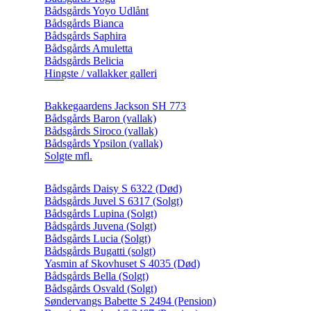
Bådsgårds Yoyo Udlånt
Bådsgårds Bianca
Bådsgårds Saphira
Bådsgårds Amuletta
Bådsgårds Belicia
Hingste / vallakker galleri
Bakkegaardens Jackson SH 773
Bådsgårds Baron (vallak)
Bådsgårds Siroco (vallak)
Bådsgårds Ypsilon (vallak)
Solgte mfl.
Bådsgårds Daisy S 6322 (Død)
Bådsgårds Juvel S 6317 (Solgt)
Bådsgårds Lupina (Solgt)
Bådsgårds Juvena (Solgt)
Bådsgårds Lucia (Solgt)
Bådsgårds Bugatti (solgt)
Yasmin af Skovhuset S 4035 (Død)
Bådsgårds Bella (Solgt)
Bådsgårds Osvald (Solgt)
Søndervangs Babette S 2494 (Pension)