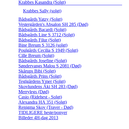
Krabbes Kasandra (Solgt)
Krabbes Sally (solgt)
Bådsgårds Yatzy (Solgt)
Vestergården's Absalon SH 285 (Død)
Bådsgårds Bacardi (Solgt)
Bådsgårds Line S 3712 (Solgt)
Bådsgårds Filur (Solgt)
Bine Breum S 3126 (solgt)
Poulgårds Cecilia S 1949 (Solgt)
Cille Breum (Solgt)
Bådsgårds Josefine (Solgt)
Søndervangs Malou S 2081 (Død)
Skårups Bibi (Solgt)
Bådsgårds Prins (Solgt)
Teglgårdens Ymer (Solgt)
Skovlundens Áki SH 283 (Død)
Merrylegs (Død)
Casio (Ridehest - Solgt)
Alexandra HA 351 (Solgt)
Renigma Skov (Traver - Død)
TIDLIGERE heste/ponyer
Billeder 4H-dag 2013