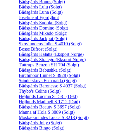
Bådsgårds Bonus (Solgt)
Bådsgårds Lulu (Solgt)
Bådsgårds Luna (Solgt)
Josefine af Fjordglimt
Bådsgårds Sudoku (Solgt)
Bådsgårds Domino (Solgt)
Bådsgårds Mikado (Solgt)
Bådsgårds Jackpot (Solgt)
Skovlundens Juliet S 4010 (Solgt)
Bosse Bifrost (Solgt)
Bådsgårds Kalaha (Eksport Norge)
Bådsgårds Stratego (Eksport Norge)
Tøttrups Benzon SH 704 (Solgt)
Bådsgårds Babushka (Solgt)
Birchmoor Linnet S 3928 (Solgt)
Sønderskovs Esmaralda (Solgt)
Bådsgårds Baronesse S 4037 (Solgt)
Thybo's Celine (Solgt)
Højlunds Lucinia S 1581 (Død)
Højlunds Madinell S 1712 (Død)
Bådsgårds Beauty S 3697 (Solgt)
Manna af Hola S 3889 (Solgt)
Mosbækmindes Lucca S 3213 (Solgt)
Bådsgårds Jolly (Solgt)
Bådsgårds Bingo (Solgt)