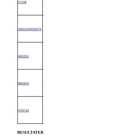
S 3168
05-
Hoppe
MADIBESS
CHIVAS (SH 362)
2004
08-
SKOVLUNDENS
HØJLUMNDS
208333200202670
05-
Hingst
IVANHOE (SH
BELLM
2002
201)
18-
CLAYLANDS
HØJLUNDS
0001855
04-
Hoppe
CAMPBELL
MADIBELLA
2000
(4311 SSB)
22-
SKOVLUNDENS
HØJLUNDS
9805624
06-
Hoppe
IVANHOE (SH
MADIBELL
1998
201)
11-
PARADISETS
HØJLUNDS
9705763
05-
Hingst
BAMBINO (SH
BULLER
1997
321)
RESULTATER