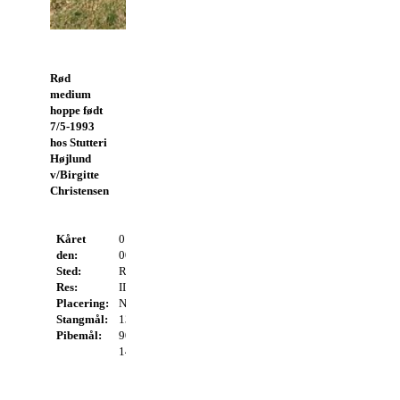
Rød
medium
hoppe født
7/5-1993
hos Stutteri
Højlund
v/Birgitte
Christensen
Kåret
01-07-
Beskrivelse:
Type:
9
den:
00
Pony af
Bygning:
8
Sted:
Randers
særdeles
Lemmer:
8
Res:
II KL A
god type
Skridt:
8
Placering:
Nr. 2 af
med kønt
Trav:
8
Stangmål:
13
hoved. God
Total:
41
Pibemål:
90
hals og god
14
skulder. God
overlinie.
Føre lemmer
med gode