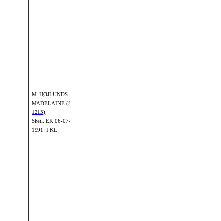
(SH 61)
Shetl.
EK 01-
MF:
KAOLIN
01-1973: I KL
BOMLUND (SH
142)
Shetl.
EK 01-01-
MFM:
1982: I KL
GLETNESS
SALOME (S
707)
Shetl.
EK 01-
M:
HØJLUNDS
01-1976: I KL
MADELAINE (S
1213)
Shetl.
EK 06-07-
MMF:
1991: I KL
ECKINGTON
KNOYDART
(SH 3)
Shetl.
EK 01-
MM:
HIGH
01-1968: I KL
SOCIETY
GARBO (S 619)
Shetl.
EK 01-01-
MMM:
1977: I KL
ARDLOGIE
CORINNA (S
164)