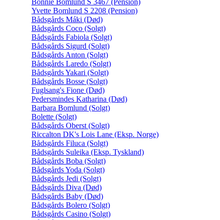
Bonnie Bomlund S 3467 (Pension)
Yvette Bomlund S 2208 (Pension)
Bådsgårds Máki (Død)
Bådsgårds Coco (Solgt)
Bådsgårds Fabiola (Solgt)
Bådsgårds Sigurd (Solgt)
Bådsgårds Anton (Solgt)
Bådsgårds Laredo (Solgt)
Bådsgårds Yakari (Solgt)
Bådsgårds Bosse (Solgt)
Fuglsang's Fione (Død)
Pedersmindes Katharina (Død)
Barbara Bomlund (Solgt)
Bolette (Solgt)
Bådsgårds Oberst (Solgt)
Riccalton DK's Lois Lane (Eksp. Norge)
Bådsgårds Filuca (Solgt)
Bådsgårds Suleika (Eksp. Tyskland)
Bådsgårds Boba (Solgt)
Bådsgårds Yoda (Solgt)
Bådsgårds Jedi (Solgt)
Bådsgårds Diva (Død)
Bådsgårds Baby (Død)
Bådsgårds Bolero (Solgt)
Bådsgårds Casino (Solgt)