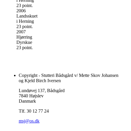
i Herning
23 point.
2006
Landsskuet
i Herning
23 point.
2007
Hjørring
Dyrskue
23 point.
Copyright - Stutteri Bådsgård v/ Mette Skov Johansen
og Kjeld Birch Iversen
Lundøvej 137, Bådsgård
7840 Højslev
Danmark
Tlf. 30 12 77 24
msj@os.dk