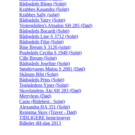
Bådsgårds Bingo (Solgt)
Krabbes Kasandra (Solgt)
Krabbes Sally (solgt)
Bådsgårds Yatzy (Solgt)
Vestergården's Absalon SH 285 (Død)
Bådsgårds Bacardi (Solgt)
Bådsgårds Line S 3712 (Solgt)
Bådsgårds Filur (Solgt)
Bine Breum S 3126 (solgt)
Poulgårds Cecilia S 1949 (Solgt)
Cille Breum (Solgt)
Bådsgårds Josefine (Solgt)
Søndervangs Malou S 2081 (Død)
Skårups Bibi (Solgt)
Bådsgårds Prins (Solgt)
Teglgårdens Ymer (Solgt)
Skovlundens Áki SH 283 (Død)
Merrylegs (Død)
Casio (Ridehest - Solgt)
Alexandra HA 351 (Solgt)
Renigma Skov (Traver - Død)
TIDLIGERE heste/ponyer
Billeder 4H-dag 2013