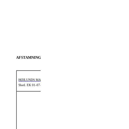
hove, men
indfodet for.
Lidt stiv bag
i skridt.
Meget gode
og frie
bevægelser i
trav.
AFSTAMNING
HØJLUNDS MADINELL (S 1712)
Shetl. EK 01-07-2000: II KL A
FFF:
PRICKLE
OF BIRLEY
FF:
PINMOOR
(2244 SSB)
MARKSMAN
(SH 161)
Shetl.
EK 12-07-
FFM: