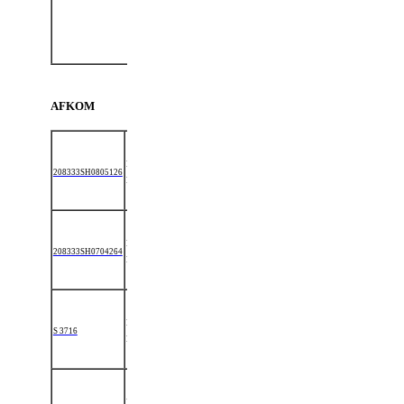
Shetl.
EK 01-
01-1964: II KL
A
AFKOM
07-
LUCKY BOY
HØJLUNDS
208333SH0805126
06-
Hingst
V.D. BOSRANK
BERTIL
2008
(SH 502)
13-
LUCKY BOY
HØJLUNDS
208333SH0704264
05-
Hingst
V.D. BOSRANK
BERNHARD
2007
(SH 502)
11-
LUCKY BOY
HØJLUNDS
S 3716
05-
Hoppe
V.D. BOSRANK
MADIBESSIE
2006
(SH 502)
25-
HØJLUNDS
STJERNENS