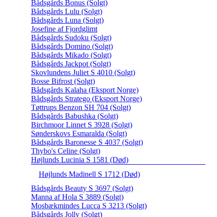
Bådsgårds Bonus (Solgt)
Bådsgårds Lulu (Solgt)
Bådsgårds Luna (Solgt)
Josefine af Fjordglimt
Bådsgårds Sudoku (Solgt)
Bådsgårds Domino (Solgt)
Bådsgårds Mikado (Solgt)
Bådsgårds Jackpot (Solgt)
Skovlundens Juliet S 4010 (Solgt)
Bosse Bifrost (Solgt)
Bådsgårds Kalaha (Eksport Norge)
Bådsgårds Stratego (Eksport Norge)
Tøttrups Benzon SH 704 (Solgt)
Bådsgårds Babushka (Solgt)
Birchmoor Linnet S 3928 (Solgt)
Sønderskovs Esmaralda (Solgt)
Bådsgårds Baronesse S 4037 (Solgt)
Thybo's Celine (Solgt)
Højlunds Lucinia S 1581 (Død)
Højlunds Madinell S 1712 (Død)
Bådsgårds Beauty S 3697 (Solgt)
Manna af Hola S 3889 (Solgt)
Mosbækmindes Lucca S 3213 (Solgt)
Bådsgårds Jolly (Solgt)