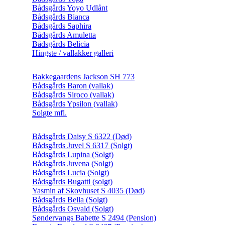
Bådsgårds Yoyo Udlånt
Bådsgårds Bianca
Bådsgårds Saphira
Bådsgårds Amuletta
Bådsgårds Belicia
Hingste / vallakker galleri
Bakkegaardens Jackson SH 773
Bådsgårds Baron (vallak)
Bådsgårds Siroco (vallak)
Bådsgårds Ypsilon (vallak)
Solgte mfl.
Bådsgårds Daisy S 6322 (Død)
Bådsgårds Juvel S 6317 (Solgt)
Bådsgårds Lupina (Solgt)
Bådsgårds Juvena (Solgt)
Bådsgårds Lucia (Solgt)
Bådsgårds Bugatti (solgt)
Yasmin af Skovhuset S 4035 (Død)
Bådsgårds Bella (Solgt)
Bådsgårds Osvald (Solgt)
Søndervangs Babette S 2494 (Pension)