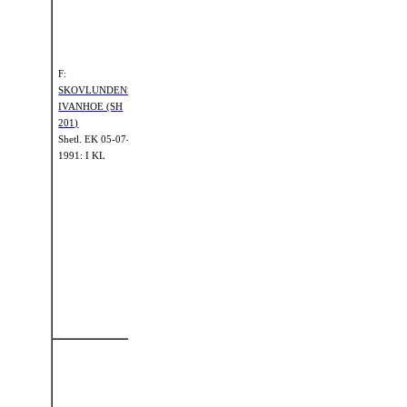
1986: I KL
HURTWOOD
ROSEMARKIE
(5860 SSB)
F:
SKOVLUNDENS
FMF:
BISCUIT
IVANHOE (SH
OF METHVEN
201)
(SH 252)
Shetl. EK 05-07-
Shetl.
EK 01-
1991: I KL
07-1994: II KL
FM:
A
SKOVLUNDENS
PATRICIA (S
1062)
FMM:
Shetl.
EK 01-01-
PEPPERCORN
1985: I KL
OF METHVEN
(S 910)
Shetl.
EK 01-
01-1981: II KL
B
MFF:
ØXENHOLM
POSEIDON