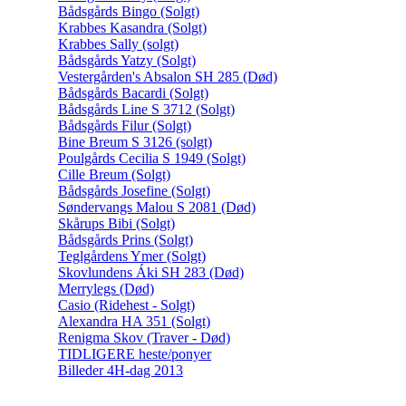
Bådsgårds Bingo (Solgt)
Krabbes Kasandra (Solgt)
Krabbes Sally (solgt)
Bådsgårds Yatzy (Solgt)
Vestergården's Absalon SH 285 (Død)
Bådsgårds Bacardi (Solgt)
Bådsgårds Line S 3712 (Solgt)
Bådsgårds Filur (Solgt)
Bine Breum S 3126 (solgt)
Poulgårds Cecilia S 1949 (Solgt)
Cille Breum (Solgt)
Bådsgårds Josefine (Solgt)
Søndervangs Malou S 2081 (Død)
Skårups Bibi (Solgt)
Bådsgårds Prins (Solgt)
Teglgårdens Ymer (Solgt)
Skovlundens Áki SH 283 (Død)
Merrylegs (Død)
Casio (Ridehest - Solgt)
Alexandra HA 351 (Solgt)
Renigma Skov (Traver - Død)
TIDLIGERE heste/ponyer
Billeder 4H-dag 2013