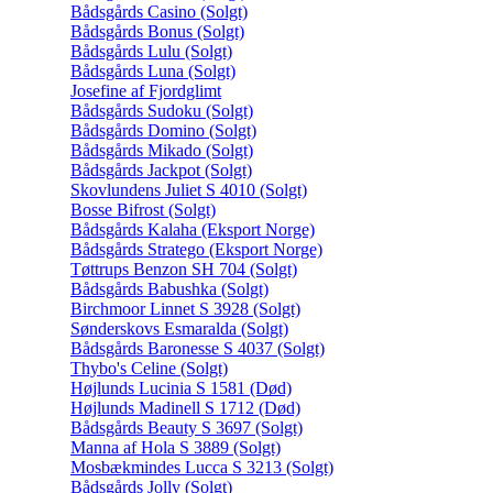
Bådsgårds Casino (Solgt)
Bådsgårds Bonus (Solgt)
Bådsgårds Lulu (Solgt)
Bådsgårds Luna (Solgt)
Josefine af Fjordglimt
Bådsgårds Sudoku (Solgt)
Bådsgårds Domino (Solgt)
Bådsgårds Mikado (Solgt)
Bådsgårds Jackpot (Solgt)
Skovlundens Juliet S 4010 (Solgt)
Bosse Bifrost (Solgt)
Bådsgårds Kalaha (Eksport Norge)
Bådsgårds Stratego (Eksport Norge)
Tøttrups Benzon SH 704 (Solgt)
Bådsgårds Babushka (Solgt)
Birchmoor Linnet S 3928 (Solgt)
Sønderskovs Esmaralda (Solgt)
Bådsgårds Baronesse S 4037 (Solgt)
Thybo's Celine (Solgt)
Højlunds Lucinia S 1581 (Død)
Højlunds Madinell S 1712 (Død)
Bådsgårds Beauty S 3697 (Solgt)
Manna af Hola S 3889 (Solgt)
Mosbækmindes Lucca S 3213 (Solgt)
Bådsgårds Jolly (Solgt)