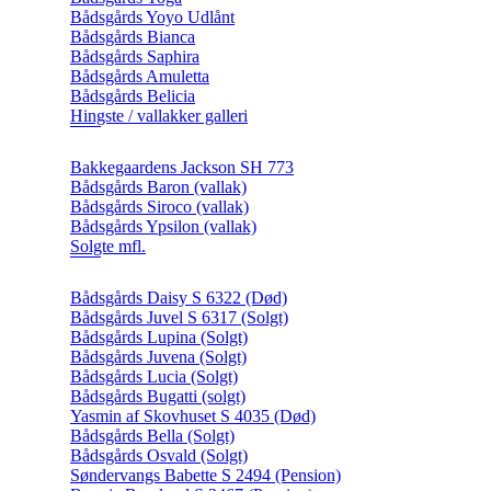
Bådsgårds Yoyo Udlånt
Bådsgårds Bianca
Bådsgårds Saphira
Bådsgårds Amuletta
Bådsgårds Belicia
Hingste / vallakker galleri
Bakkegaardens Jackson SH 773
Bådsgårds Baron (vallak)
Bådsgårds Siroco (vallak)
Bådsgårds Ypsilon (vallak)
Solgte mfl.
Bådsgårds Daisy S 6322 (Død)
Bådsgårds Juvel S 6317 (Solgt)
Bådsgårds Lupina (Solgt)
Bådsgårds Juvena (Solgt)
Bådsgårds Lucia (Solgt)
Bådsgårds Bugatti (solgt)
Yasmin af Skovhuset S 4035 (Død)
Bådsgårds Bella (Solgt)
Bådsgårds Osvald (Solgt)
Søndervangs Babette S 2494 (Pension)