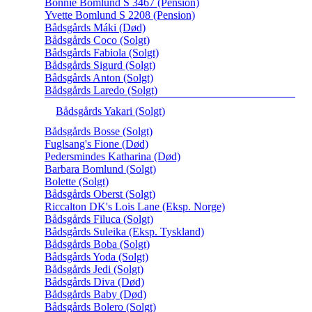
Bonnie Bomlund S 3467 (Pension)
Yvette Bomlund S 2208 (Pension)
Bådsgårds Máki (Død)
Bådsgårds Coco (Solgt)
Bådsgårds Fabiola (Solgt)
Bådsgårds Sigurd (Solgt)
Bådsgårds Anton (Solgt)
Bådsgårds Laredo (Solgt)
Bådsgårds Yakari (Solgt)
Bådsgårds Bosse (Solgt)
Fuglsang's Fione (Død)
Pedersmindes Katharina (Død)
Barbara Bomlund (Solgt)
Bolette (Solgt)
Bådsgårds Oberst (Solgt)
Riccalton DK's Lois Lane (Eksp. Norge)
Bådsgårds Filuca (Solgt)
Bådsgårds Suleika (Eksp. Tyskland)
Bådsgårds Boba (Solgt)
Bådsgårds Yoda (Solgt)
Bådsgårds Jedi (Solgt)
Bådsgårds Diva (Død)
Bådsgårds Baby (Død)
Bådsgårds Bolero (Solgt)