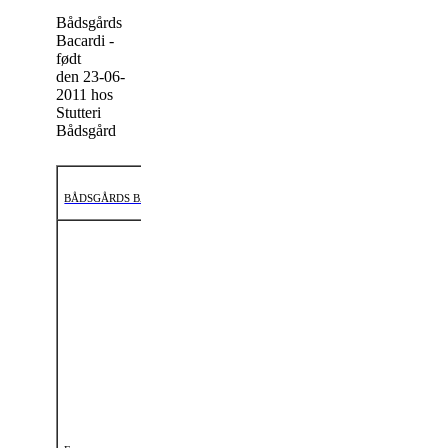
Bådsgårds
Bacardi -
født
den 23-06-
2011 hos
Stutteri
Bådsgård
BÅDSGÅRDS BACARDI (208333SH1103509)
FFF:
HURTWOOD
RANNOCH (SH
6)
FF:
NAPOLEON
Shetl.
EK 01-01-
II (SH 113)
1961: II KL A
Shetl.
EK 01-01-
1978: I KL
FFM:
VERA (S
350)
Shetl. EK 01-01-