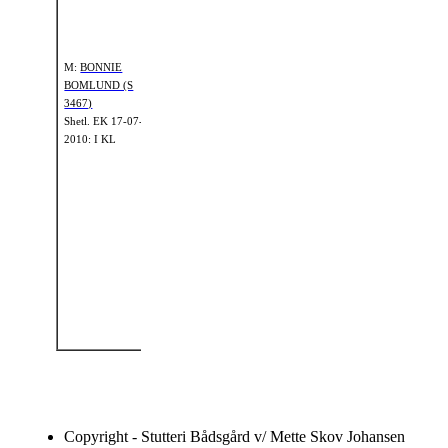
(S 1168)
Shetl.
EK 05-08-
1988: II KL A
M:
BONNIE
BOMLUND (S
MMF:
3467)
ØXENHOLM
Shetl.
EK 17-07-
POSEIDON (SH
2010: I KL
61)
MM:
Shetl.
EK 01-01-
BUMBLEBEE
1973: I KL
BOMLUND (S
889)
Shetl.
EK 01-01-
MMM:
1981: II KL A
MAJGAARDENS
BUMBLEBEE (S
682)
Shetl.
EK 01-01-
1980: II KL A
Copyright - Stutteri Bådsgård v/ Mette Skov Johansen