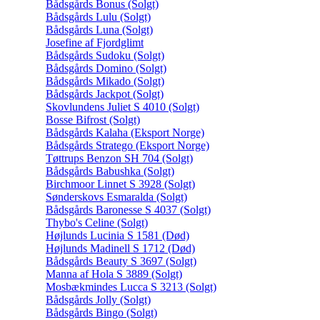
Bådsgårds Bonus (Solgt)
Bådsgårds Lulu (Solgt)
Bådsgårds Luna (Solgt)
Josefine af Fjordglimt
Bådsgårds Sudoku (Solgt)
Bådsgårds Domino (Solgt)
Bådsgårds Mikado (Solgt)
Bådsgårds Jackpot (Solgt)
Skovlundens Juliet S 4010 (Solgt)
Bosse Bifrost (Solgt)
Bådsgårds Kalaha (Eksport Norge)
Bådsgårds Stratego (Eksport Norge)
Tøttrups Benzon SH 704 (Solgt)
Bådsgårds Babushka (Solgt)
Birchmoor Linnet S 3928 (Solgt)
Sønderskovs Esmaralda (Solgt)
Bådsgårds Baronesse S 4037 (Solgt)
Thybo's Celine (Solgt)
Højlunds Lucinia S 1581 (Død)
Højlunds Madinell S 1712 (Død)
Bådsgårds Beauty S 3697 (Solgt)
Manna af Hola S 3889 (Solgt)
Mosbækmindes Lucca S 3213 (Solgt)
Bådsgårds Jolly (Solgt)
Bådsgårds Bingo (Solgt)