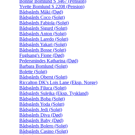
Bonnie Bomlund S 3467 (Pension)
Yvette Bomlund S 2208 (Pension)
Bådsgårds Máki (Død)
Bådsgårds Coco (Solgt)
Bådsgårds Fabiola (Solgt)
Bådsgårds Sigurd (Solgt)
Bådsgårds Anton (Solgt)
Bådsgårds Laredo (Solgt)
Bådsgårds Yakari (Solgt)
Bådsgårds Bosse (Solgt)
Fuglsang's Fione (Død)
Pedersmindes Katharina (Død)
Barbara Bomlund (Solgt)
Bolette (Solgt)
Bådsgårds Oberst (Solgt)
Riccalton DK's Lois Lane (Eksp. Norge)
Bådsgårds Filuca (Solgt)
Bådsgårds Suleika (Eksp. Tyskland)
Bådsgårds Boba (Solgt)
Bådsgårds Yoda (Solgt)
Bådsgårds Jedi (Solgt)
Bådsgårds Diva (Død)
Bådsgårds Baby (Død)
Bådsgårds Bolero (Solgt)
Bådsgårds Casino (Solgt)