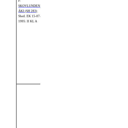
F:
1967: II KL B
SKOVLUNDENS
ÁKI (SH 283)
Shetl. EK 15-07-
FMF:
PINMOOR
1995: II KL A
MARKSMAN
(SH 161)
Shetl.
EK 12-07-
FM:
1986: I KL
SKOVLUNDENS
RAMONA (S
1172)
FMM:
RED
Shetl. EK 06-08-
PEPPER OF
1988: II KL A
METHVEN (S
908)
Shetl.
EK 08-07-
1989: I KL
MFF:
MINTO OF
DRAKELAW
(3400 SSB)
MF:
GILLINTO
OF DRAKELAW
(SH 233)
MFM:
GINETTE
Shetl.
EK 05-07-
OF DRAKELAW
1992: II KL A