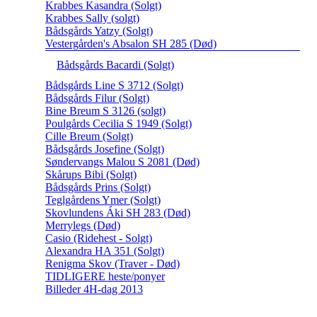
Krabbes Kasandra (Solgt)
Krabbes Sally (solgt)
Bådsgårds Yatzy (Solgt)
Vestergården's Absalon SH 285 (Død)
Bådsgårds Bacardi (Solgt)
Bådsgårds Line S 3712 (Solgt)
Bådsgårds Filur (Solgt)
Bine Breum S 3126 (solgt)
Poulgårds Cecilia S 1949 (Solgt)
Cille Breum (Solgt)
Bådsgårds Josefine (Solgt)
Søndervangs Malou S 2081 (Død)
Skårups Bibi (Solgt)
Bådsgårds Prins (Solgt)
Teglgårdens Ymer (Solgt)
Skovlundens Áki SH 283 (Død)
Merrylegs (Død)
Casio (Ridehest - Solgt)
Alexandra HA 351 (Solgt)
Renigma Skov (Traver - Død)
TIDLIGERE heste/ponyer
Billeder 4H-dag 2013