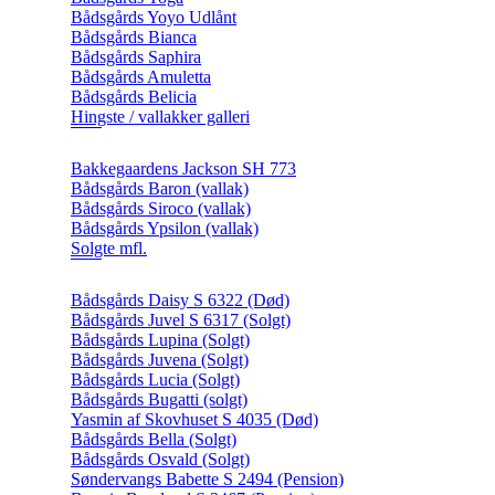
Bådsgårds Yoyo Udlånt
Bådsgårds Bianca
Bådsgårds Saphira
Bådsgårds Amuletta
Bådsgårds Belicia
Hingste / vallakker galleri
Bakkegaardens Jackson SH 773
Bådsgårds Baron (vallak)
Bådsgårds Siroco (vallak)
Bådsgårds Ypsilon (vallak)
Solgte mfl.
Bådsgårds Daisy S 6322 (Død)
Bådsgårds Juvel S 6317 (Solgt)
Bådsgårds Lupina (Solgt)
Bådsgårds Juvena (Solgt)
Bådsgårds Lucia (Solgt)
Bådsgårds Bugatti (solgt)
Yasmin af Skovhuset S 4035 (Død)
Bådsgårds Bella (Solgt)
Bådsgårds Osvald (Solgt)
Søndervangs Babette S 2494 (Pension)