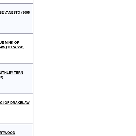
SE VANESTO (3095
UE MINK OF
W (11174 SSB)
UTHLEY TERN
B)
 GI OF DRAKELAW
URTWOOD