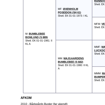
RANNOC
Shetl.
EK 
MF:
ØXENHOLM
POSEIDON (SH 61)
Shetl.
EK 01-01-1973: I KL
MFM:
VE
Shetl. EK
M:
BUMBLEBEE
BOMLUND (S 889)
Shetl.
EK 01-01-1981: II
KL A
MMF:
M
LUCKDON
Shetl.
EK 
MM:
MAJGAARDENS
BUMBLEBEE (S 682)
Shetl.
EK 01-01-1980: II KL
A
MMM:
M
BUMPER 
Shetl.
EK 
AFKOM
2010 - Bådsgårds Buster (far ukendt)