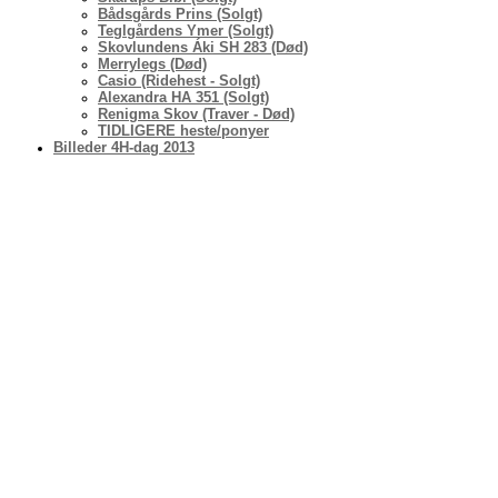
Bådsgårds Prins (Solgt)
Teglgårdens Ymer (Solgt)
Skovlundens Áki SH 283 (Død)
Merrylegs (Død)
Casio (Ridehest - Solgt)
Alexandra HA 351 (Solgt)
Renigma Skov (Traver - Død)
TIDLIGERE heste/ponyer
Billeder 4H-dag 2013