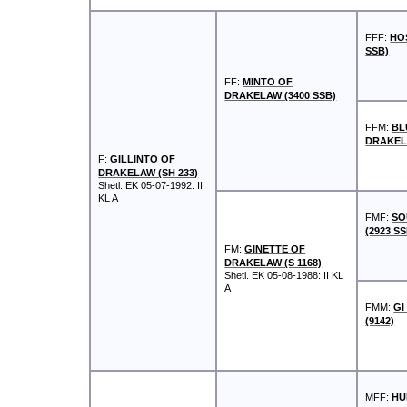
FFF:
HO
SSB)
FF:
MINTO OF
DRAKELAW (3400 SSB)
FFM:
BL
DRAKELA
F:
GILLINTO OF
DRAKELAW (SH 233)
Shetl.
EK 05-07-1992: II
KL A
FMF:
SO
(2923 SS
FM:
GINETTE OF
DRAKELAW (S 1168)
Shetl.
EK 05-08-1988: II KL
A
FMM:
GI
(9142)
MFF:
H