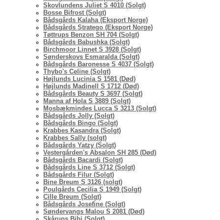
Skovlundens Juliet S 4010 (Solgt)
Bosse Bifrost (Solgt)
Bådsgårds Kalaha (Eksport Norge)
Bådsgårds Stratego (Eksport Norge)
Tøttrups Benzon SH 704 (Solgt)
Bådsgårds Babushka (Solgt)
Birchmoor Linnet S 3928 (Solgt)
Sønderskovs Esmaralda (Solgt)
Bådsgårds Baronesse S 4037 (Solgt)
Thybo's Celine (Solgt)
Højlunds Lucinia S 1581 (Død)
Højlunds Madinell S 1712 (Død)
Bådsgårds Beauty S 3697 (Solgt)
Manna af Hola S 3889 (Solgt)
Mosbækmindes Lucca S 3213 (Solgt)
Bådsgårds Jolly (Solgt)
Bådsgårds Bingo (Solgt)
Krabbes Kasandra (Solgt)
Krabbes Sally (solgt)
Bådsgårds Yatzy (Solgt)
Vestergården's Absalon SH 285 (Død)
Bådsgårds Bacardi (Solgt)
Bådsgårds Line S 3712 (Solgt)
Bådsgårds Filur (Solgt)
Bine Breum S 3126 (solgt)
Poulgårds Cecilia S 1949 (Solgt)
Cille Breum (Solgt)
Bådsgårds Josefine (Solgt)
Søndervangs Malou S 2081 (Død)
Skårups Bibi (Solgt)