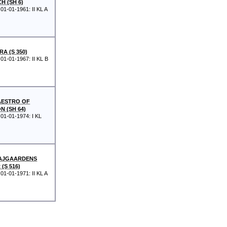
H (SH 6)
01-01-1961: II KL A
RA (S 350)
 01-01-1967: II KL B
AESTRO OF
 (SH 64)
01-01-1974: I KL
AJGAARDENS
(S 516)
01-01-1971: II KL A