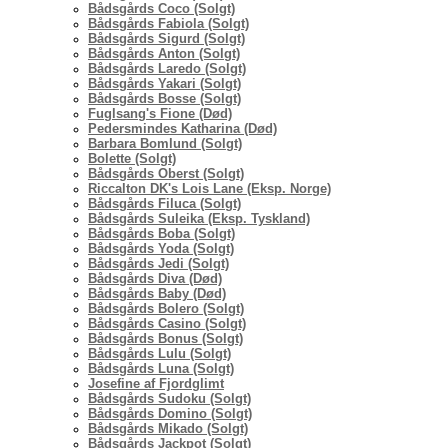
Bådsgårds Coco (Solgt)
Bådsgårds Fabiola (Solgt)
Bådsgårds Sigurd (Solgt)
Bådsgårds Anton (Solgt)
Bådsgårds Laredo (Solgt)
Bådsgårds Yakari (Solgt)
Bådsgårds Bosse (Solgt)
Fuglsang's Fione (Død)
Pedersmindes Katharina (Død)
Barbara Bomlund (Solgt)
Bolette (Solgt)
Bådsgårds Oberst (Solgt)
Riccalton DK's Lois Lane (Eksp. Norge)
Bådsgårds Filuca (Solgt)
Bådsgårds Suleika (Eksp. Tyskland)
Bådsgårds Boba (Solgt)
Bådsgårds Yoda (Solgt)
Bådsgårds Jedi (Solgt)
Bådsgårds Diva (Død)
Bådsgårds Baby (Død)
Bådsgårds Bolero (Solgt)
Bådsgårds Casino (Solgt)
Bådsgårds Bonus (Solgt)
Bådsgårds Lulu (Solgt)
Bådsgårds Luna (Solgt)
Josefine af Fjordglimt
Bådsgårds Sudoku (Solgt)
Bådsgårds Domino (Solgt)
Bådsgårds Mikado (Solgt)
Bådsgårds Jackpot (Solgt)