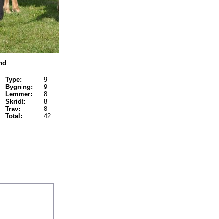
nd
Type:
9
Bygning:
9
Lemmer:
8
Skridt:
8
Trav:
8
Total:
42