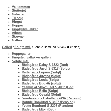
Velkommen
Stutteriet
Nyheder
Til salg
Hingst
Hopper
Ungdyr/vallakker
Afkom
Stævner
Galleri
Galleri
Solgte mfl.
/
/ Bonnie Bomlund S 3467 (Pension)
Hoppegalleri
Hingste / vallakker galleri
Solgte mfl.
Bådsgårds Daisy S 6322 (Død)
Bådsgårds Juvel S 6317 (Solgt)
Bådsgårds Lupina (Solgt)
Bådsgårds Juvena (Solgt)
Bådsgårds Lucia (Solgt)
Bådsgårds Bugatti (solgt)
Yasmin af Skovhuset S 4035 (Død)
Bådsgårds Bella (Solgt)
Bådsgårds Osvald (Solgt)
Søndervangs Babette S 2494 (Pension)
Bonnie Bomlund S 3467 (Pension)
Yvette Bomlund S 2208 (Pension)
Bådsgårds Máki (Død)