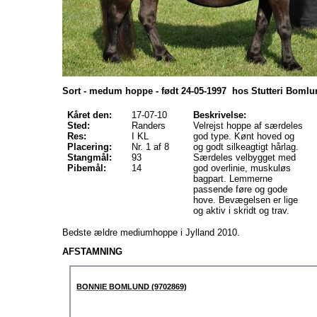
Sort - medum hoppe - født 24-05-1997 hos Stutteri Bomlu
Kåret den:
17-07-10
Beskrivelse:
Sted:
Randers
Velrejst hoppe af særdeles
Res:
I KL
god type. Kønt hoved og
Placering:
Nr. 1 af 8
og godt silkeagtigt hårlag.
Stangmål:
93
Særdeles velbygget med
Pibemål:
14
god overlinie, muskuløs
bagpart. Lemmerne
passende føre og gode
hove. Bevægelsen er lige
og aktiv i skridt og trav.
Bedste ældre mediumhoppe i Jylland 2010.
AFSTAMNING
BONNIE BOMLUND (9702869)