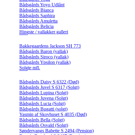
Bådsgårds Yoyo Udlånt
Bådsgårds Bianca
Bådsgårds Saphira
Bådsgårds Amuletta
Bådsgårds Belicia
Hingste / vallakker galleri
Bakkegaardens Jackson SH 773
Bådsgårds Baron (vallak)
Bådsgårds Siroco (vallak)
Bådsgårds Ypsilon (vallak)
Solgte mfl.
Bådsgårds Daisy S 6322 (Død)
Bådsgårds Juvel S 6317 (Solgt)
Bådsgårds Lupina (Solgt)
Bådsgårds Juvena (Solgt)
Bådsgårds Lucia (Solgt)
Bådsgårds Bugatti (solgt)
Yasmin af Skovhuset S 4035 (Død)
Bådsgårds Bella (Solgt)
Bådsgårds Osvald (Solgt)
Søndervangs Babette S 2494 (Pension)