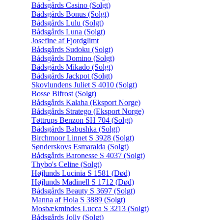
Bådsgårds Casino (Solgt)
Bådsgårds Bonus (Solgt)
Bådsgårds Lulu (Solgt)
Bådsgårds Luna (Solgt)
Josefine af Fjordglimt
Bådsgårds Sudoku (Solgt)
Bådsgårds Domino (Solgt)
Bådsgårds Mikado (Solgt)
Bådsgårds Jackpot (Solgt)
Skovlundens Juliet S 4010 (Solgt)
Bosse Bifrost (Solgt)
Bådsgårds Kalaha (Eksport Norge)
Bådsgårds Stratego (Eksport Norge)
Tøttrups Benzon SH 704 (Solgt)
Bådsgårds Babushka (Solgt)
Birchmoor Linnet S 3928 (Solgt)
Sønderskovs Esmaralda (Solgt)
Bådsgårds Baronesse S 4037 (Solgt)
Thybo's Celine (Solgt)
Højlunds Lucinia S 1581 (Død)
Højlunds Madinell S 1712 (Død)
Bådsgårds Beauty S 3697 (Solgt)
Manna af Hola S 3889 (Solgt)
Mosbækmindes Lucca S 3213 (Solgt)
Bådsgårds Jolly (Solgt)