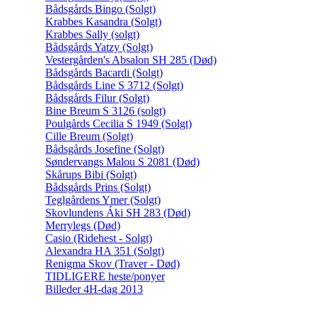
Bådsgårds Bingo (Solgt)
Krabbes Kasandra (Solgt)
Krabbes Sally (solgt)
Bådsgårds Yatzy (Solgt)
Vestergården's Absalon SH 285 (Død)
Bådsgårds Bacardi (Solgt)
Bådsgårds Line S 3712 (Solgt)
Bådsgårds Filur (Solgt)
Bine Breum S 3126 (solgt)
Poulgårds Cecilia S 1949 (Solgt)
Cille Breum (Solgt)
Bådsgårds Josefine (Solgt)
Søndervangs Malou S 2081 (Død)
Skårups Bibi (Solgt)
Bådsgårds Prins (Solgt)
Teglgårdens Ymer (Solgt)
Skovlundens Áki SH 283 (Død)
Merrylegs (Død)
Casio (Ridehest - Solgt)
Alexandra HA 351 (Solgt)
Renigma Skov (Traver - Død)
TIDLIGERE heste/ponyer
Billeder 4H-dag 2013