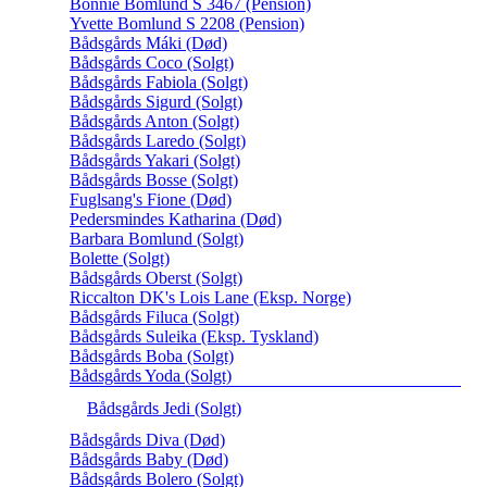
Bonnie Bomlund S 3467 (Pension)
Yvette Bomlund S 2208 (Pension)
Bådsgårds Máki (Død)
Bådsgårds Coco (Solgt)
Bådsgårds Fabiola (Solgt)
Bådsgårds Sigurd (Solgt)
Bådsgårds Anton (Solgt)
Bådsgårds Laredo (Solgt)
Bådsgårds Yakari (Solgt)
Bådsgårds Bosse (Solgt)
Fuglsang's Fione (Død)
Pedersmindes Katharina (Død)
Barbara Bomlund (Solgt)
Bolette (Solgt)
Bådsgårds Oberst (Solgt)
Riccalton DK's Lois Lane (Eksp. Norge)
Bådsgårds Filuca (Solgt)
Bådsgårds Suleika (Eksp. Tyskland)
Bådsgårds Boba (Solgt)
Bådsgårds Yoda (Solgt)
Bådsgårds Jedi (Solgt)
Bådsgårds Diva (Død)
Bådsgårds Baby (Død)
Bådsgårds Bolero (Solgt)