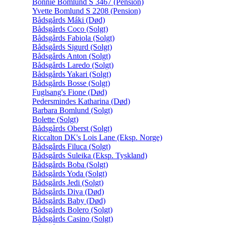
Bonnie Bomlund S 3467 (Pension)
Yvette Bomlund S 2208 (Pension)
Bådsgårds Máki (Død)
Bådsgårds Coco (Solgt)
Bådsgårds Fabiola (Solgt)
Bådsgårds Sigurd (Solgt)
Bådsgårds Anton (Solgt)
Bådsgårds Laredo (Solgt)
Bådsgårds Yakari (Solgt)
Bådsgårds Bosse (Solgt)
Fuglsang's Fione (Død)
Pedersmindes Katharina (Død)
Barbara Bomlund (Solgt)
Bolette (Solgt)
Bådsgårds Oberst (Solgt)
Riccalton DK's Lois Lane (Eksp. Norge)
Bådsgårds Filuca (Solgt)
Bådsgårds Suleika (Eksp. Tyskland)
Bådsgårds Boba (Solgt)
Bådsgårds Yoda (Solgt)
Bådsgårds Jedi (Solgt)
Bådsgårds Diva (Død)
Bådsgårds Baby (Død)
Bådsgårds Bolero (Solgt)
Bådsgårds Casino (Solgt)