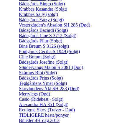
Bådsgårds Bingo (Solgt)
Krabbes Kasandra (Solgt)
Krabbes Sally (solgt)
Bådsgårds Yatzy (Solgt)
Vestergården's Absalon SH 285 (Død)
Bådsgårds Bacardi (Solgt)
Bådsgårds Line S 3712 (Solgt)
Bådsgårds Filur (Solgt)
Bine Breum S 3126 (solgt)
Poulgårds Cecilia S 1949 (Solgt)
Cille Breum (Solgt)
Bådsgårds Josefine (Solgt)
Søndervangs Malou S 2081 (Død)
Skårups Bibi (Solgt)
Bådsgårds Prins (Solgt)
Teglgårdens Ymer (Solgt)
Skovlundens Áki SH 283 (Død)
Merrylegs (Død)
Casio (Ridehest - Solgt)
Alexandra HA 351 (Solgt)
Renigma Skov (Traver - Død)
TIDLIGERE heste/ponyer
Billeder 4H-dag 2013