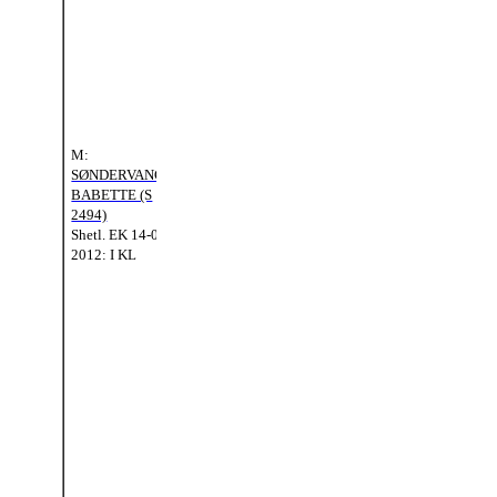
MF:
1986: I KL
SKOVLUNDENS
IVANHOE (SH
201)
MFM:
Shetl. EK 05-07-
SKOVLUNDENS
1991: I KL
PATRICIA (S
1062)
M:
Shetl. EK 01-01-
SØNDERVANGS
1985: I KL
BABETTE (S
2494)
Shetl. EK 14-07-
MMF:
KAOLIN
2012: I KL
BOMLUND (SH
142)
Shetl.
EK 01-01-
MM:
1982: I KL
HØJLUNDS
CHAPELIE (S
1497)
MMM:
Shetl.
EK 02-07-
HØJLUNDS
1994: I KL
CHAMAGNE (S
1008)
Shetl.
EK 01-01-
1985: I KL