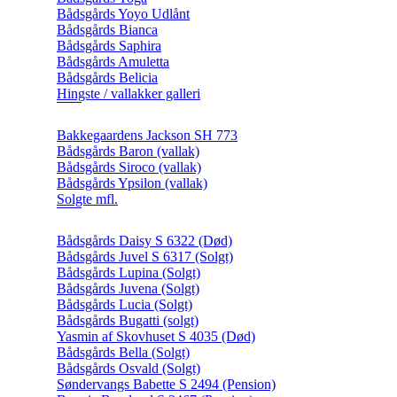
Bådsgårds Yoyo Udlånt
Bådsgårds Bianca
Bådsgårds Saphira
Bådsgårds Amuletta
Bådsgårds Belicia
Hingste / vallakker galleri
Bakkegaardens Jackson SH 773
Bådsgårds Baron (vallak)
Bådsgårds Siroco (vallak)
Bådsgårds Ypsilon (vallak)
Solgte mfl.
Bådsgårds Daisy S 6322 (Død)
Bådsgårds Juvel S 6317 (Solgt)
Bådsgårds Lupina (Solgt)
Bådsgårds Juvena (Solgt)
Bådsgårds Lucia (Solgt)
Bådsgårds Bugatti (solgt)
Yasmin af Skovhuset S 4035 (Død)
Bådsgårds Bella (Solgt)
Bådsgårds Osvald (Solgt)
Søndervangs Babette S 2494 (Pension)