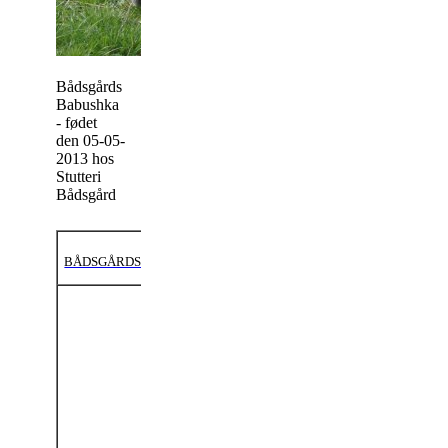
Bådsgårds
Babushka
- fødet
den 05-05-
2013 hos
Stutteri
Bådsgård
BÅDSGÅRDS BABUSHKA (208333SH1300000)
FFF:
HURTWOOD
RANNOCH (SH
6)
FF:
NAPOLEON
Shetl.
EK 01-01-
II (SH 113)
1961: II KL A
Shetl.
EK 01-01-
1978: I KL