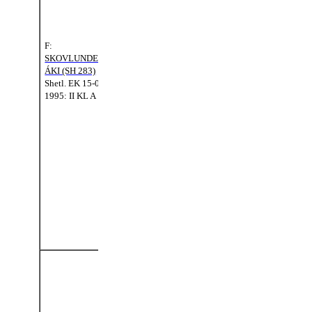
FFM:
VERA (S
350)
Shetl. EK 01-01-
F:
1967: II KL B
SKOVLUNDENS
ÁKI (SH 283)
Shetl. EK 15-07-
FMF:
PINMOOR
1995: II KL A
MARKSMAN
(SH 161)
Shetl.
EK 12-07-
FM:
1986: I KL
SKOVLUNDENS
RAMONA (S
1172)
FMM:
RED
Shetl. EK 06-08-
PEPPER OF
1988: II KL A
METHVEN (S
908)
Shetl.
EK 08-07-
1989: I KL
MFF:
PINMOOR
MARKSMAN
(SH 161)
Shetl.
EK 12-07-