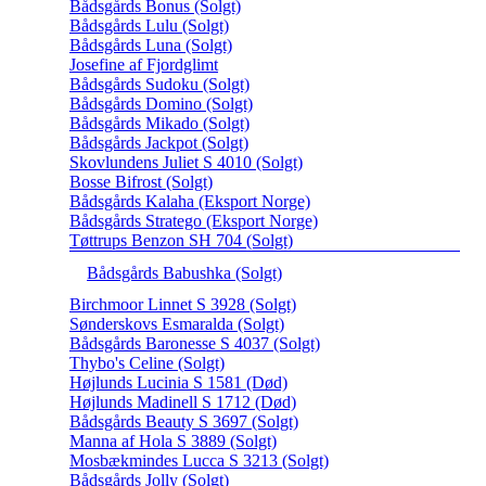
Bådsgårds Bonus (Solgt)
Bådsgårds Lulu (Solgt)
Bådsgårds Luna (Solgt)
Josefine af Fjordglimt
Bådsgårds Sudoku (Solgt)
Bådsgårds Domino (Solgt)
Bådsgårds Mikado (Solgt)
Bådsgårds Jackpot (Solgt)
Skovlundens Juliet S 4010 (Solgt)
Bosse Bifrost (Solgt)
Bådsgårds Kalaha (Eksport Norge)
Bådsgårds Stratego (Eksport Norge)
Tøttrups Benzon SH 704 (Solgt)
Bådsgårds Babushka (Solgt)
Birchmoor Linnet S 3928 (Solgt)
Sønderskovs Esmaralda (Solgt)
Bådsgårds Baronesse S 4037 (Solgt)
Thybo's Celine (Solgt)
Højlunds Lucinia S 1581 (Død)
Højlunds Madinell S 1712 (Død)
Bådsgårds Beauty S 3697 (Solgt)
Manna af Hola S 3889 (Solgt)
Mosbækmindes Lucca S 3213 (Solgt)
Bådsgårds Jolly (Solgt)