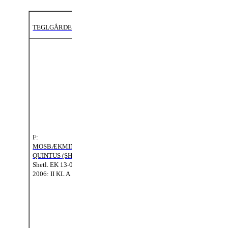
TEGLGÅRDENS YMER (208333SH0801865)
FFF:
CRØSUS
BOMLUND (SH
138)
FF:
Shetl.
EK 01-01-
MUSTANG
1981: II KL B
BRØNDUM
(SH 334)
Shetl.
EK 05-
FFM:
PATRICHA
07-1997: II
BARNER (S
KL A
F:
1114)
MOSBÆKMINDES
Shetl.
EK 01-01-
QUINTUS (SH 507)
1987: II KL B
Shetl.
EK 13-05-
2006: II KL A
FMF:
FM:
HIGHFIELD
QUADRILLE
LEADER (2341
OF
SSB)
QUENDALE
(S 1337)