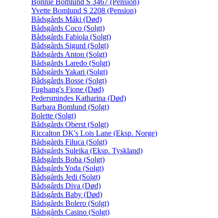
Bonnie Bomlund S 3467 (Pension)
Yvette Bomlund S 2208 (Pension)
Bådsgårds Máki (Død)
Bådsgårds Coco (Solgt)
Bådsgårds Fabiola (Solgt)
Bådsgårds Sigurd (Solgt)
Bådsgårds Anton (Solgt)
Bådsgårds Laredo (Solgt)
Bådsgårds Yakari (Solgt)
Bådsgårds Bosse (Solgt)
Fuglsang's Fione (Død)
Pedersmindes Katharina (Død)
Barbara Bomlund (Solgt)
Bolette (Solgt)
Bådsgårds Oberst (Solgt)
Riccalton DK's Lois Lane (Eksp. Norge)
Bådsgårds Filuca (Solgt)
Bådsgårds Suleika (Eksp. Tyskland)
Bådsgårds Boba (Solgt)
Bådsgårds Yoda (Solgt)
Bådsgårds Jedi (Solgt)
Bådsgårds Diva (Død)
Bådsgårds Baby (Død)
Bådsgårds Bolero (Solgt)
Bådsgårds Casino (Solgt)