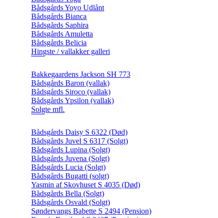
Bådsgårds Yoyo Udlånt
Bådsgårds Bianca
Bådsgårds Saphira
Bådsgårds Amuletta
Bådsgårds Belicia
Hingste / vallakker galleri
Bakkegaardens Jackson SH 773
Bådsgårds Baron (vallak)
Bådsgårds Siroco (vallak)
Bådsgårds Ypsilon (vallak)
Solgte mfl.
Bådsgårds Daisy S 6322 (Død)
Bådsgårds Juvel S 6317 (Solgt)
Bådsgårds Lupina (Solgt)
Bådsgårds Juvena (Solgt)
Bådsgårds Lucia (Solgt)
Bådsgårds Bugatti (solgt)
Yasmin af Skovhuset S 4035 (Død)
Bådsgårds Bella (Solgt)
Bådsgårds Osvald (Solgt)
Søndervangs Babette S 2494 (Pension)