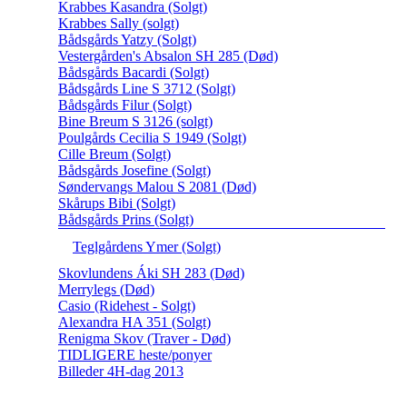
Krabbes Kasandra (Solgt)
Krabbes Sally (solgt)
Bådsgårds Yatzy (Solgt)
Vestergården's Absalon SH 285 (Død)
Bådsgårds Bacardi (Solgt)
Bådsgårds Line S 3712 (Solgt)
Bådsgårds Filur (Solgt)
Bine Breum S 3126 (solgt)
Poulgårds Cecilia S 1949 (Solgt)
Cille Breum (Solgt)
Bådsgårds Josefine (Solgt)
Søndervangs Malou S 2081 (Død)
Skårups Bibi (Solgt)
Bådsgårds Prins (Solgt)
Teglgårdens Ymer (Solgt)
Skovlundens Áki SH 283 (Død)
Merrylegs (Død)
Casio (Ridehest - Solgt)
Alexandra HA 351 (Solgt)
Renigma Skov (Traver - Død)
TIDLIGERE heste/ponyer
Billeder 4H-dag 2013