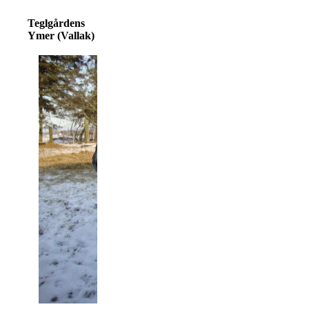
Teglgårdens
Ymer (Vallak)