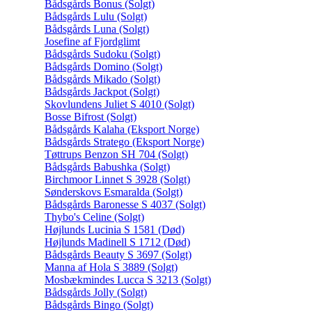
Bådsgårds Bonus (Solgt)
Bådsgårds Lulu (Solgt)
Bådsgårds Luna (Solgt)
Josefine af Fjordglimt
Bådsgårds Sudoku (Solgt)
Bådsgårds Domino (Solgt)
Bådsgårds Mikado (Solgt)
Bådsgårds Jackpot (Solgt)
Skovlundens Juliet S 4010 (Solgt)
Bosse Bifrost (Solgt)
Bådsgårds Kalaha (Eksport Norge)
Bådsgårds Stratego (Eksport Norge)
Tøttrups Benzon SH 704 (Solgt)
Bådsgårds Babushka (Solgt)
Birchmoor Linnet S 3928 (Solgt)
Sønderskovs Esmaralda (Solgt)
Bådsgårds Baronesse S 4037 (Solgt)
Thybo's Celine (Solgt)
Højlunds Lucinia S 1581 (Død)
Højlunds Madinell S 1712 (Død)
Bådsgårds Beauty S 3697 (Solgt)
Manna af Hola S 3889 (Solgt)
Mosbækmindes Lucca S 3213 (Solgt)
Bådsgårds Jolly (Solgt)
Bådsgårds Bingo (Solgt)