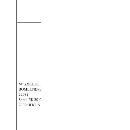
Shetl.
EK 06-
FMM:
MINX OF
07-1991: II
GRUTNESS
KL A
(8303072)
MFF:
MINTO OF
MF:
DRAKELAW
GILLINTO
(3400 SSB)
OF
DRAKELAW
(SH 233)
MFM:
GINETTE
Shetl.
EK 05-
OF DRAKELAW
07-1992: II
(S 1168)
KL A
Shetl.
EK 05-08-
1988: II KL A
M:
YVETTE
BOMLUND (S
2208)
MMF:
Shetl.
EK 30-06-
MAJGAARDENS
2000: II KL A
SILVER FOX (SH
MM:
67)
YVONNE
Shetl. EK 01-01-
BOMLUND
1974: II KL A
(S 1120)