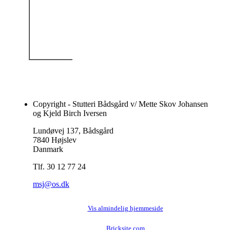
Shetl.
EK 01-
01-1987: II
MMM:
KL B
SKALBORG
YVONNE (S 644)
Shetl. EK 01-01-
1974: II KL B
Copyright - Stutteri Bådsgård v/ Mette Skov Johansen
og Kjeld Birch Iversen
Lundøvej 137, Bådsgård
7840 Højslev
Danmark
Tlf. 30 12 77 24
msj@os.dk
Vis almindelig hjemmeside
Bricksite.com