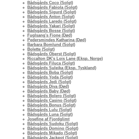
Bådsgårds Coco (Solgt)
Bådsgårds Fabiola (Solgt)
Bådsgårds Sigurd (Solgt)
Bådsgårds Anton (Solgt)
Bådsgårds Laredo (Solgt)
Bådsgårds Yakari (Solgt)
Bådsgårds Bosse (Solgt)
Fuglsang's Fione (Død)
Pedersmindes Katharina (Død)
Barbara Bomlund (Solgt)
Bolette (Solgt)
Bådsgårds Oberst (Solgt)
Riccalton DK's Lois Lane (Eksp. Norge)
Bådsgårds Filuca (Solgt)
Bådsgårds Suleika (Eksp. Tyskland)
Bådsgårds Boba (Solgt)
Bådsgårds Yoda (Solgt)
Bådsgårds Jedi (Solgt)
Bådsgårds Diva (Død)
Bådsgårds Baby (Død)
Bådsgårds Bolero (Solgt)
Bådsgårds Casino (Solgt)
Bådsgårds Bonus (Solgt)
Bådsgårds Lulu (Solgt)
Bådsgårds Luna (Solgt)
Josefine af Fjordglimt
Bådsgårds Sudoku (Solgt)
Bådsgårds Domino (Solgt)
Bådsgårds Mikado (Solgt)
Bådsgårds Jackpot (Solgt)