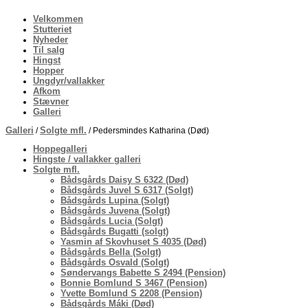
Velkommen
Stutteriet
Nyheder
Til salg
Hingst
Hopper
Ungdyr/vallakker
Afkom
Stævner
Galleri
Galleri
Solgte mfl.
/
/ Pedersmindes Katharina (Død)
Hoppegalleri
Hingste / vallakker galleri
Solgte mfl.
Bådsgårds Daisy S 6322 (Død)
Bådsgårds Juvel S 6317 (Solgt)
Bådsgårds Lupina (Solgt)
Bådsgårds Juvena (Solgt)
Bådsgårds Lucia (Solgt)
Bådsgårds Bugatti (solgt)
Yasmin af Skovhuset S 4035 (Død)
Bådsgårds Bella (Solgt)
Bådsgårds Osvald (Solgt)
Søndervangs Babette S 2494 (Pension)
Bonnie Bomlund S 3467 (Pension)
Yvette Bomlund S 2208 (Pension)
Bådsgårds Máki (Død)