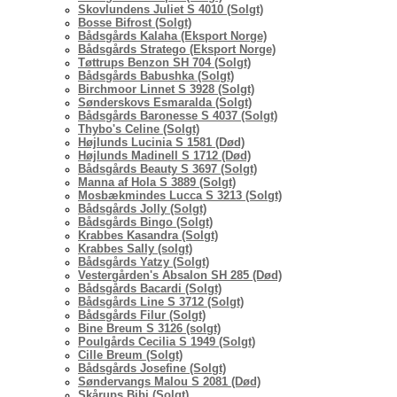
Skovlundens Juliet S 4010 (Solgt)
Bosse Bifrost (Solgt)
Bådsgårds Kalaha (Eksport Norge)
Bådsgårds Stratego (Eksport Norge)
Tøttrups Benzon SH 704 (Solgt)
Bådsgårds Babushka (Solgt)
Birchmoor Linnet S 3928 (Solgt)
Sønderskovs Esmaralda (Solgt)
Bådsgårds Baronesse S 4037 (Solgt)
Thybo's Celine (Solgt)
Højlunds Lucinia S 1581 (Død)
Højlunds Madinell S 1712 (Død)
Bådsgårds Beauty S 3697 (Solgt)
Manna af Hola S 3889 (Solgt)
Mosbækmindes Lucca S 3213 (Solgt)
Bådsgårds Jolly (Solgt)
Bådsgårds Bingo (Solgt)
Krabbes Kasandra (Solgt)
Krabbes Sally (solgt)
Bådsgårds Yatzy (Solgt)
Vestergården's Absalon SH 285 (Død)
Bådsgårds Bacardi (Solgt)
Bådsgårds Line S 3712 (Solgt)
Bådsgårds Filur (Solgt)
Bine Breum S 3126 (solgt)
Poulgårds Cecilia S 1949 (Solgt)
Cille Breum (Solgt)
Bådsgårds Josefine (Solgt)
Søndervangs Malou S 2081 (Død)
Skårups Bibi (Solgt)