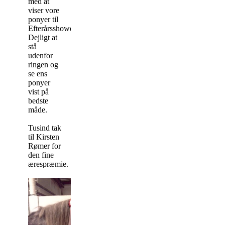
med at
viser vore
ponyer til
Efterårsshowet.
Dejligt at
stå
udenfor
ringen og
se ens
ponyer
vist på
bedste
måde.
Tusind tak
til Kirsten
Rømer for
den fine
ærespræmie.