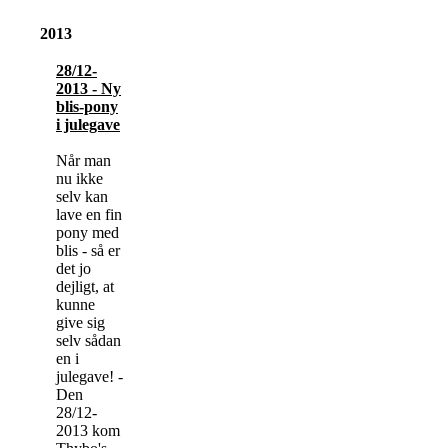
2013
28/12-
2013 - Ny
blis-pony
i julegave
Når man
nu ikke
selv kan
lave en fin
pony med
blis - så er
det jo
dejligt, at
kunne
give sig
selv sådan
en i
julegave! -
Den
28/12-
2013 kom