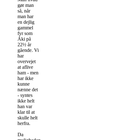
gør man
så, når
man har
en dejlig
gammel
fyr som
Áki på
22½ år
gående. Vi
har
overvejet
at aflive
ham - men
har ikke
kunne
nænne det
- syntes
ikke helt
han var
klar til at
skulle helt
herfra.
Da