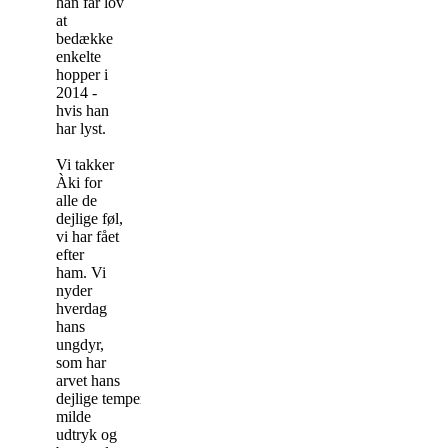
han får lov
at
bedække
enkelte
hopper i
2014 -
hvis han
har lyst.
Vi takker
Àki for
alle de
dejlige føl,
vi har fået
efter
ham. Vi
nyder
hverdag
hans
ungdyr,
som har
arvet hans
dejlige temperament,
milde
udtryk og