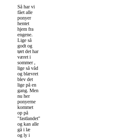
Så har vi
fået alle
ponyer
hentet
hjem fra
engene.
Lige så
godt og
tørt det har
været i
sommer ,
lige så våd
og blævret
blev det
lige på en
gang. Men
nu her
ponyerne
kommet
op på
"fastlandet"
og kan alle
gå i læ
og ly i