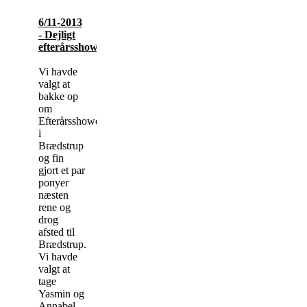
6/11-2013
- Dejligt
efterårsshow
Vi havde
valgt at
bakke op
om
Efterårsshowet
i
Brædstrup
og fin
gjort et par
ponyer
næsten
rene og
drog
afsted til
Brædstrup.
Vi havde
valgt at
tage
Yasmin og
Annabel