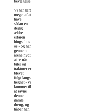
bevægelse.
Vi har lært
meget af at
have
sådan en
dejlig
ældre
erfaren
hingst hos
os - og har
gennem
årene nydt
at se når
biler og
traktorer er
blevet
fulgt langs
hegnet - vi
kommer til
at savne
denne
gamle
dreng, og
håber han