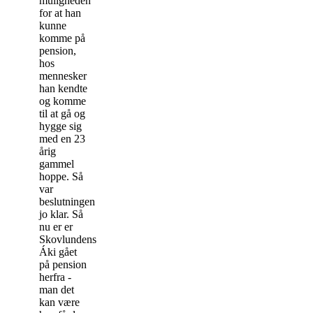
muligheden
for at han
kunne
komme på
pension,
hos
mennesker
han kendte
og komme
til at gå og
hygge sig
med en 23
årig
gammel
hoppe. Så
var
beslutningen
jo klar. Så
nu er er
Skovlundens
Áki gået
på pension
herfra -
man det
kan være