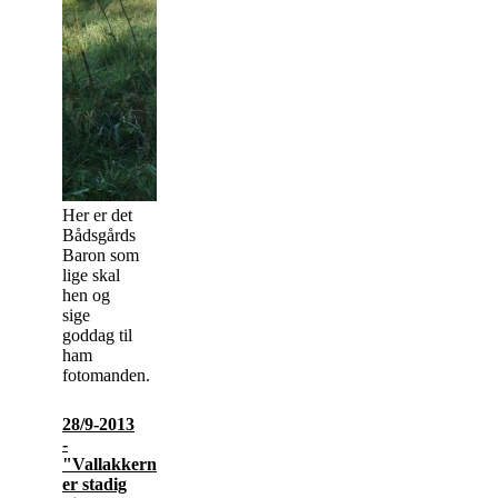
Her er det
Bådsgårds
Baron som
lige skal
hen og
sige
goddag til
ham
fotomanden.
28/9-2013
-
"Vallakkerne"
er stadig