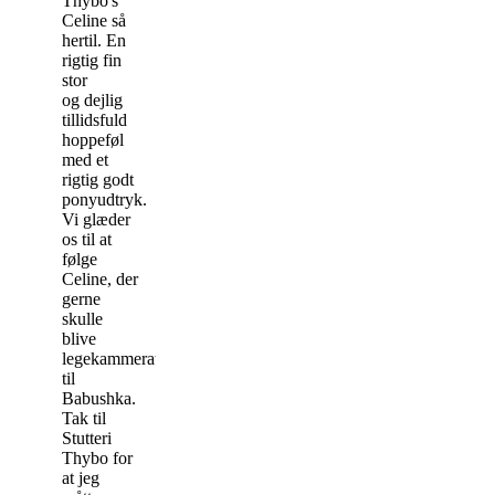
Thybo's
Celine så
hertil. En
rigtig fin
stor
og dejlig
tillidsfuld
hoppeføl
med et
rigtig godt
ponyudtryk.
Vi glæder
os til at
følge
Celine, der
gerne
skulle
blive
legekammerat
til
Babushka.
Tak til
Stutteri
Thybo for
at jeg