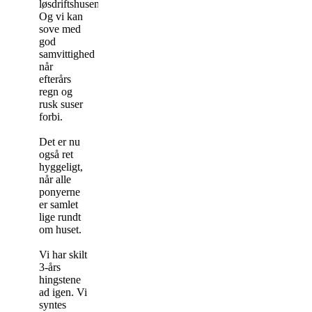
løsdriftshusene.
Og vi kan
sove med
god
samvittighed
når
efterårs
regn og
rusk suser
forbi.
Det er nu
også ret
hyggeligt,
når alle
ponyerne
er samlet
lige rundt
om huset.
Vi har skilt
3-års
hingstene
ad igen. Vi
syntes