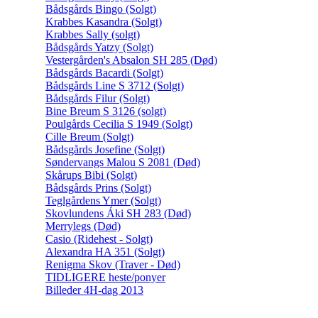
Bådsgårds Bingo (Solgt)
Krabbes Kasandra (Solgt)
Krabbes Sally (solgt)
Bådsgårds Yatzy (Solgt)
Vestergården's Absalon SH 285 (Død)
Bådsgårds Bacardi (Solgt)
Bådsgårds Line S 3712 (Solgt)
Bådsgårds Filur (Solgt)
Bine Breum S 3126 (solgt)
Poulgårds Cecilia S 1949 (Solgt)
Cille Breum (Solgt)
Bådsgårds Josefine (Solgt)
Søndervangs Malou S 2081 (Død)
Skårups Bibi (Solgt)
Bådsgårds Prins (Solgt)
Teglgårdens Ymer (Solgt)
Skovlundens Áki SH 283 (Død)
Merrylegs (Død)
Casio (Ridehest - Solgt)
Alexandra HA 351 (Solgt)
Renigma Skov (Traver - Død)
TIDLIGERE heste/ponyer
Billeder 4H-dag 2013