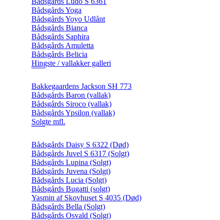
Bådsgårds Ludo S 6361
Bådsgårds Yoga
Bådsgårds Yoyo Udlånt
Bådsgårds Bianca
Bådsgårds Saphira
Bådsgårds Amuletta
Bådsgårds Belicia
Hingste / vallakker galleri
Bakkegaardens Jackson SH 773
Bådsgårds Baron (vallak)
Bådsgårds Siroco (vallak)
Bådsgårds Ypsilon (vallak)
Solgte mfl.
Bådsgårds Daisy S 6322 (Død)
Bådsgårds Juvel S 6317 (Solgt)
Bådsgårds Lupina (Solgt)
Bådsgårds Juvena (Solgt)
Bådsgårds Lucia (Solgt)
Bådsgårds Bugatti (solgt)
Yasmin af Skovhuset S 4035 (Død)
Bådsgårds Bella (Solgt)
Bådsgårds Osvald (Solgt)