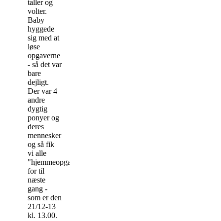
taller og
volter.
Baby
hyggede
sig med at
løse
opgaverne
- så det var
bare
dejligt.
Der var 4
andre
dygtig
ponyer og
deres
mennesker
og så fik
vi alle
"hjemmeopgaver"
for til
næste
gang -
som er den
21/12-13
kl. 13.00.