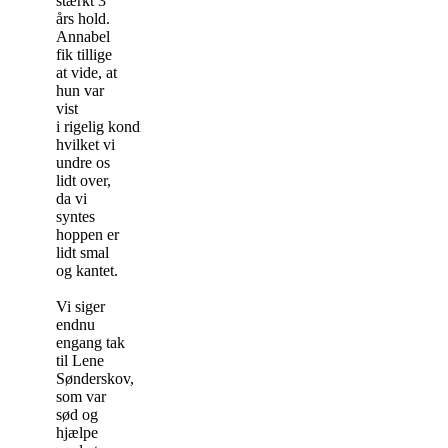
stærkt 3
års hold.
Annabel
fik tillige
at vide, at
hun var
vist
i rigelig kondition,
hvilket vi
undre os
lidt over,
da vi
syntes
hoppen er
lidt smal
og kantet.
Vi siger
endnu
engang tak
til Lene
Sønderskov,
som var
sød og
hjælpe