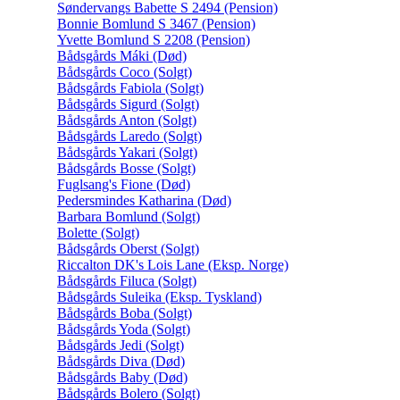
Søndervangs Babette S 2494 (Pension)
Bonnie Bomlund S 3467 (Pension)
Yvette Bomlund S 2208 (Pension)
Bådsgårds Máki (Død)
Bådsgårds Coco (Solgt)
Bådsgårds Fabiola (Solgt)
Bådsgårds Sigurd (Solgt)
Bådsgårds Anton (Solgt)
Bådsgårds Laredo (Solgt)
Bådsgårds Yakari (Solgt)
Bådsgårds Bosse (Solgt)
Fuglsang's Fione (Død)
Pedersmindes Katharina (Død)
Barbara Bomlund (Solgt)
Bolette (Solgt)
Bådsgårds Oberst (Solgt)
Riccalton DK's Lois Lane (Eksp. Norge)
Bådsgårds Filuca (Solgt)
Bådsgårds Suleika (Eksp. Tyskland)
Bådsgårds Boba (Solgt)
Bådsgårds Yoda (Solgt)
Bådsgårds Jedi (Solgt)
Bådsgårds Diva (Død)
Bådsgårds Baby (Død)
Bådsgårds Bolero (Solgt)