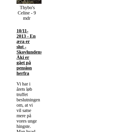
Thybo's
Celine - 9
mdr
10/11-
2013 - En
æra er
slut -
Skovlundens
Àki er
gået på
pension
herfra
Vi har i
årets løb
truffet
beslutningen
om, at vi
vil satse
mere på
vores unge
hingste.
Man hvad