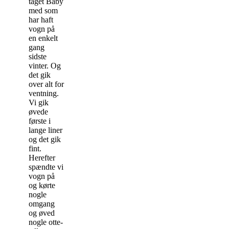
taget Baby
med som
har haft
vogn på
en enkelt
gang
sidste
vinter. Og
det gik
over alt for
ventning.
Vi gik
øvede
første i
lange liner
og det gik
fint.
Herefter
spændte vi
vogn på
og kørte
nogle
omgang
og øved
nogle otte-