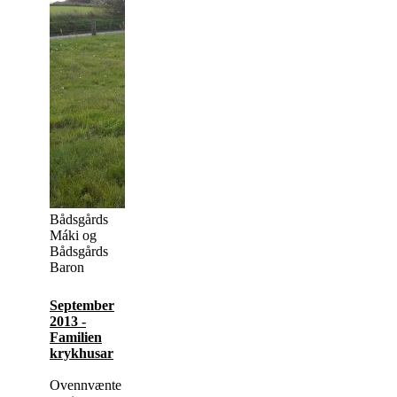
Bådsgårds
Máki og
Bådsgårds
Baron
September
2013 -
Familien
krykhusar
Ovennvænte