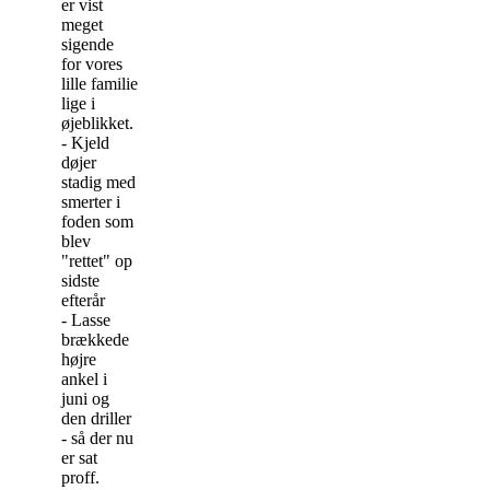
er vist
meget
sigende
for vores
lille familie
lige i
øjeblikket.
- Kjeld
døjer
stadig med
smerter i
foden som
blev
"rettet" op
sidste
efterår
- Lasse
brækkede
højre
ankel i
juni og
den driller
- så der nu
er sat
proff.