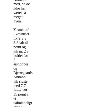
med, da de
ikke har
været så
meget i
byen.
Yasmin af
Skovhuset
fik 9-8-8-
8-8 ialt 41
point og
gik nr. 2 i
holdet for
2
årshopper
og
Bjerregaards
Annabel
gik sidste
med 7-7-
7-7-7 ialt
35 point i
et
ualmindeligt