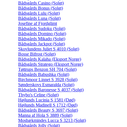
Bådsgårds Casino (Solgt)
Bådsgårds Bonus (Solgt)
Bådsgårds Lulu (Solgt)
Bådsgårds Luna (Solgt)
Josefine af Fjordglimt
Bådsgårds Sudoku (Solgt)
Bådsgårds Domino (Solgt)
Bådsgårds Mikado (Solgt)
Bådsgårds Jackpot (Solgt)
Skovlundens Juliet S 4010 (Solgt)
Bosse Bifrost (Solgt)
Bådsgårds Kalaha (Eksport Norge)
Bådsgårds Stratego (Eksport Norge)
Tøttrups Benzon SH 704 (Solgt)
Bådsgårds Babushka (Solgt)
Birchmoor Linnet S 3928 (Solgt)
Sønderskovs Esmaralda (Solgt)
Bådsgårds Baronesse S 4037 (Solgt)
Thybo's Celine (Solgt)
Højlunds Lucinia S 1581 (Død)
Højlunds Madinell S 1712 (Død)
Bådsgårds Beauty S 3697 (Solgt)
Manna af Hola S 3889 (Solgt)
Mosbækmindes Lucca S 3213 (Solgt)
Bådsgårds Jolly (Solgt)