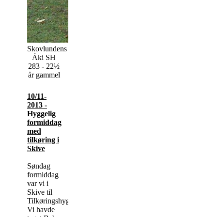
Skovlundens
Áki SH
283 - 22½
år gammel
10/11-
2013 -
Hyggelig
formiddag
med
tilkøring i
Skive
Søndag
formiddag
var vi i
Skive til
Tilkøringshygge.
Vi havde