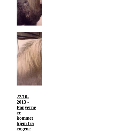
22/10-
2013 -
Ponyerne
er
kommet
hjem fra
engene