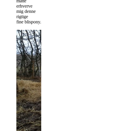
måtte
erhverve
mig denne
rigtige
fine blispony.