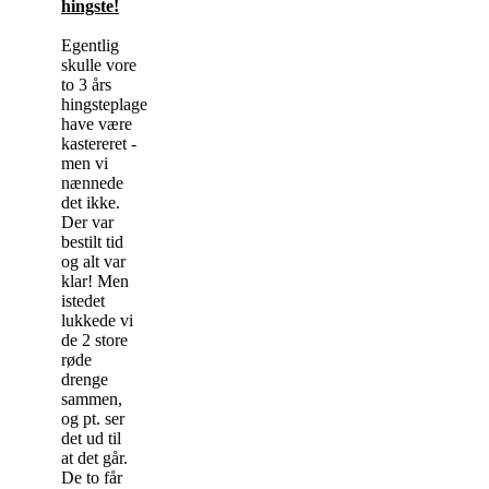
hingste!
Egentlig
skulle vore
to 3 års
hingsteplage
have være
kastereret -
men vi
nænnede
det ikke.
Der var
bestilt tid
og alt var
klar! Men
istedet
lukkede vi
de 2 store
røde
drenge
sammen,
og pt. ser
det ud til
at det går.
De to får