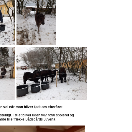
n vel når man bliver født om efteråret!
særligt. Føllet bliver uden tvivl total spoleret og
søde lille frække Bådsgårds Juvena.