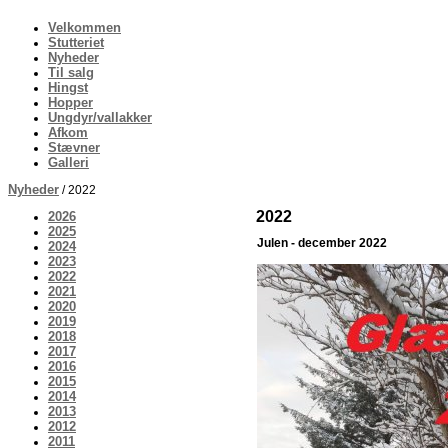
Velkommen
Stutteriet
Nyheder
Til salg
Hingst
Hopper
Ungdyr/vallakker
Afkom
Stævner
Galleri
Nyheder
/ 2022
2022
2026
2025
Julen - december 2022
2024
2023
2022
2021
2020
2019
2018
2017
2016
2015
2014
2013
2012
2011