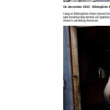
18. december 2022 - Bådsgårds A
I dag er Bådsgårds Anton blevet hen
sød hestekyndig familie på Sjælland.
Anton's udvikling fremover.